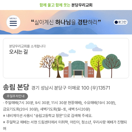
함께 울고 함께 웃는
분당우리교회
MENU
로그인
분당우리교회를 소개합니다
오시는 길
송림 본당
경기 성남시 분당구 이매로 100 (우)13571
주일주차안내
· 주일예배(7시 30분, 9시 30분, 11시 30분 현장예배), 수요예배(19시 30분),
금요기도회(20시 30분), 새벽기도회(월~토, 새벽 5시20분)
※ 네비게이션 사용시 "송림고등학교 정문"으로 검색해 주세요.
※ 주일학교 예배는 서현 드림센터에서 미취학, 어린이, 청소년, 우리사랑 예배가 진행되
며