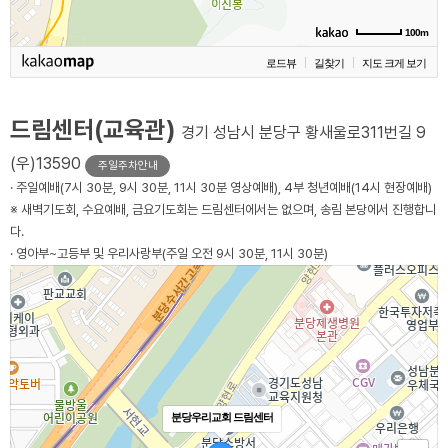
100m
로드뷰
길찾기
지도 크게 보기
드림센터(교육관)
경기 성남시 분당구 황새울로311번길 9
(우)13590
주일주차안내
· 주일예배(7시 30분, 9시 30분, 11시 30분 영상예배), 4부 청년예배(14시 현장예배)
※ 새벽기도회, 수요예배, 금요기도회는 드림센터에서는 없으며, 송림 본당에서 진행합니
다.
· 영아부~고등부 및 우리사랑부(주일 오전 9시 30분, 11시 30분)
분당우리교회 드림센터