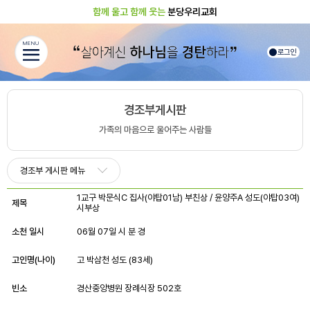
함께 울고 함께 웃는
분당우리교회
MENU
로그인
경조부게시판
가족의 마음으로 울어주는 사람들
경조부 게시판 메뉴
1교구 박문식C 집사(야탑01남) 부친상 / 윤양주A 성도(야탑03여)
제목
시부상
소천 일시
06월 07일 시 분 경
고인명(나이)
고 박삼천 성도 (83세)
빈소
경산중앙병원 장례식장 502호