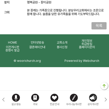
장지
명복공원 - 장미공원
본 장례는 가족장으로 진행됩니다. 분당우리교회에서는 조문으로
그외
함께 합니다. 슬픔을 당한 유가족들을 위해 기도부탁드립니다.
목록
개인정보
HOME
인터넷방송
교회소개
취급방침
이전게시판
결혼예식안내
봉사신청
홈페이지문의
증명서 발급
© woorichurch.org
Powered by Webchurch
마을
설교·방송
주보
헌금 안내
우리나눔게시판
공지게시판