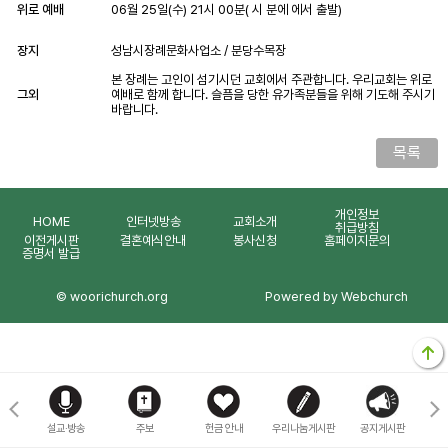
위로 예배
06월 25일(수) 21시 00분( 시 분에 에서 출발)
장지
성남시장례문화사업소 / 분당수목장
본 장례는 고인이 섬기시던 교회에서 주관합니다. 우리교회는 위로
그외
예배로 함께 합니다. 슬픔을 당한 유가족분들을 위해 기도해 주시기
바랍니다.
목록
개인정보
HOME
인터넷방송
교회소개
취급방침
이전게시판
결혼예식안내
봉사신청
홈페이지문의
증명서 발급
© woorichurch.org
Powered by Webchurch
마을
설교·방송
주보
헌금 안내
우리나눔게시판
공지게시판