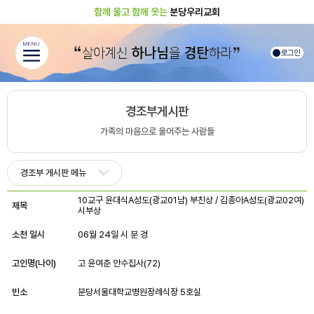
함께 울고 함께 웃는
분당우리교회
MENU
로그인
경조부게시판
가족의 마음으로 울어주는 사람들
경조부 게시판 메뉴
10교구 윤대식A성도(광교01남) 부친상 / 김종아A성도(광교02여)
제목
시부상
소천 일시
06월 24일 시 분 경
고인명(나이)
고 윤여춘 안수집사(72)
빈소
분당서울대학교병원장례식장 5호실