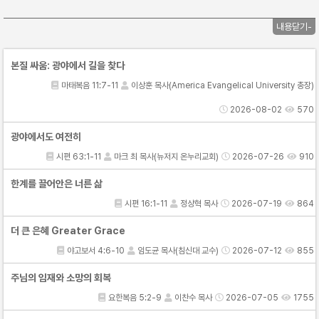
내용닫기-
본질 싸움: 광야에서 길을 찾다
마태복음 11:7-11
이상훈 목사(America Evangelical University 총장)
2026-08-02
570
광야에서도 여전히
시편 63:1-11
마크 최 목사(뉴저지 온누리교회)
2026-07-26
910
한계를 끌어안은 너른 삶
시편 16:1-11
정상혁 목사
2026-07-19
864
더 큰 은혜 Greater Grace
야고보서 4:6-10
임도균 목사(침신대 교수)
2026-07-12
855
주님의 임재와 소망의 회복
요한복음 5:2-9
이찬수 목사
2026-07-05
1755