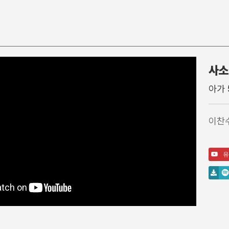
사소
찬 양
특별행사
주일학
아가 
주일 찬양팀
고난주간
영아부
1부 찬양대
가을특새
유아부
이찬
2부 찬양대
특별예배/행사
유치부
3부 찬양대
QT강좌
유년부
간증
초등부
유
특송
소년부
성경읽기가이드영상
중등부
고등부
송림청소년부