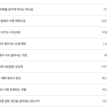
 미래를 꿈꾸게 하시는 하나님
이사
실에서 사명 회복으로
요한복
 이기는 우선순위
마태
이 세우시는 인생 멘토
디모
에서 다시 살아나는 가정
에
께 사로잡힌 상상력
사무엘
 때와 청지기 정신
베드
서 가장 후회되는 것들
베드
균형 잡힌 경건을 살아내고 있는가?
야고