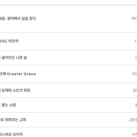
싸움: 광야에서 길을 찾다
마태
서도 여전히
시
 끌어안은 너른 삶
시
은혜 Greater Grace
야고
 임재와 소망의 회복
요
 품는 소원
로
로 회복되는 교회
고린도
미스바로 모이라
사무