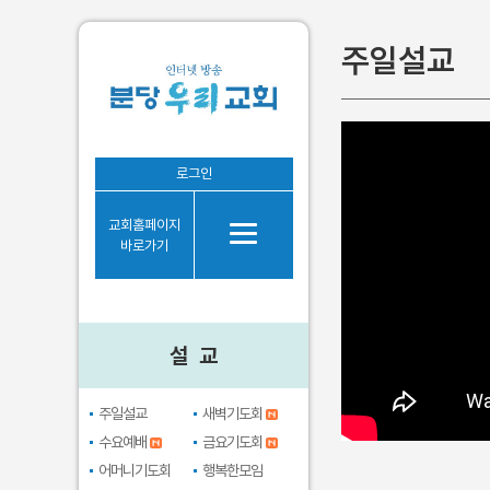
주일설교
설 교
로그인
주일설교
교회홈페이지
새벽기도회
바로가기
수요예배
금요기도회
어머니기도회
설 교
행복한모임
브라보시니어
주일설교
새벽기도회
수요예배
금요기도회
어머니기도회
행복한모임