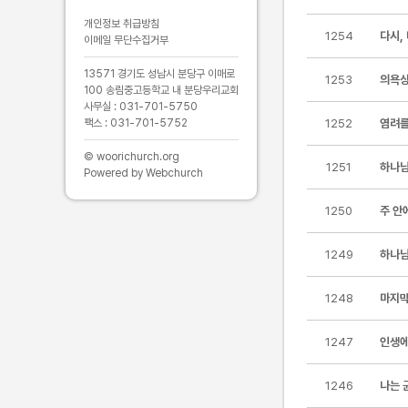
개인정보 취급방침
1254
다시,
이메일 무단수집거부
13571 경기도 성남시 분당구 이매로
1253
의욕상
100 송림중고등학교 내 분당우리교회
사무실 : 031-701-5750
팩스 : 031-701-5752
1252
염려를
© woorichurch.org
1251
하나님
Powered by Webchurch
1250
주 안
1249
하나님
1248
마지막
1247
인생에
1246
나는 