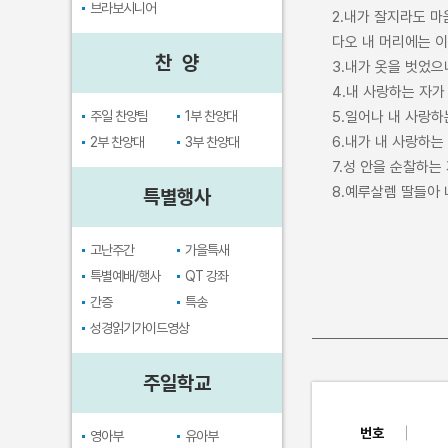
브라보시니어
2.내가 잘지라도 마
다오 내 머리에는 
찬 양
3.내가 옷을 벗었
4.내 사랑하는 자
주일 찬양팀
1부 찬양대
5.일어나 내 사랑하
6.내가 내 사랑하는
2부 찬양대
3부 찬양대
7.성 안을 순찰하는
8.예루살렘 딸들아
특별행사
고난주간
가을특새
특별예배/행사
QT 강좌
간증
특송
성경읽기가이드영상
주일학교
번호
영아부
유아부