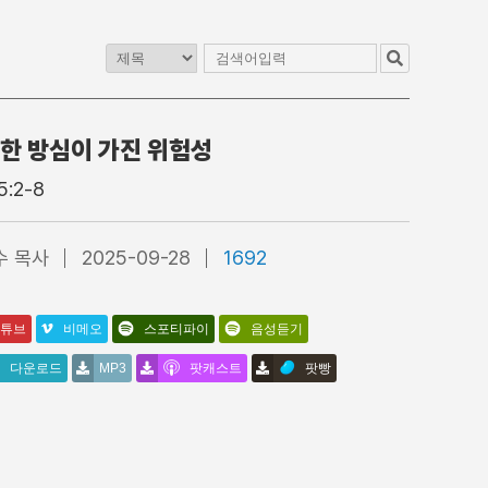
한 방심이 가진 위험성
교
청년교구
이전 게시판
5:2-8
1청년부
4부 청년예배
2청년부
4부 찬양대
수 목사
2025-09-28
1692
3청년부
5부 찬양팀
4청년부
특별집회
수어통역
튜브
비메오
스포티파이
음성듣기
다운로드
MP3
팟캐스트
팟빵