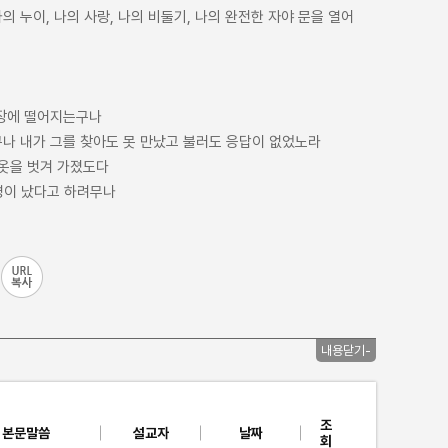
 누이, 나의 사랑, 나의 비둘기, 나의 완전한 자야 문을 열어
빗장에 떨어지는구나
구나 내가 그를 찾아도 못 만났고 불러도 응답이 없었노라
겉옷을 벗겨 가졌도다
병이 났다고 하려무나
내용닫기-
조
본문말씀
설교자
날짜
회