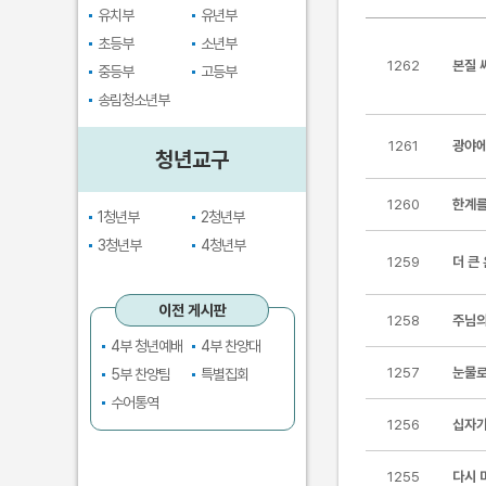
유치부
유년부
초등부
소년부
1262
본질 
중등부
고등부
송림청소년부
1261
광야에
청년교구
1260
한계를
1청년부
2청년부
3청년부
4청년부
1259
더 큰 
이전 게시판
1258
주님의
4부 청년예배
4부 찬양대
1257
눈물로
5부 찬양팀
특별집회
수어통역
1256
십자가
1255
다시 