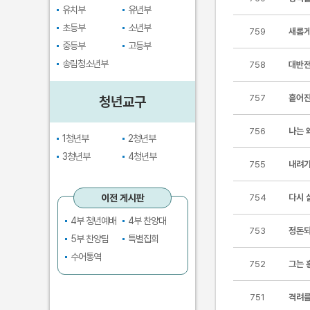
유치부
유년부
초등부
소년부
759
새롭게
중등부
고등부
송림청소년부
758
대반전
757
흩어진
청년교구
756
나는 
1청년부
2청년부
3청년부
4청년부
755
내려가
이전 게시판
754
다시 
4부 청년예배
4부 찬양대
753
정돈되
5부 찬양팀
특별집회
수어통역
752
그는 
751
격려를