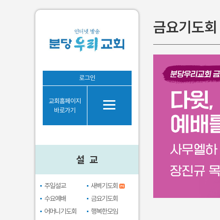
금요기도회
설 교
로그인
주일설교
교회홈페이지
새벽기도회
바로가기
수요예배
금요기도회
어머니기도회
설 교
행복한모임
브라보시니어
주일설교
새벽기도회
수요예배
금요기도회
어머니기도회
행복한모임