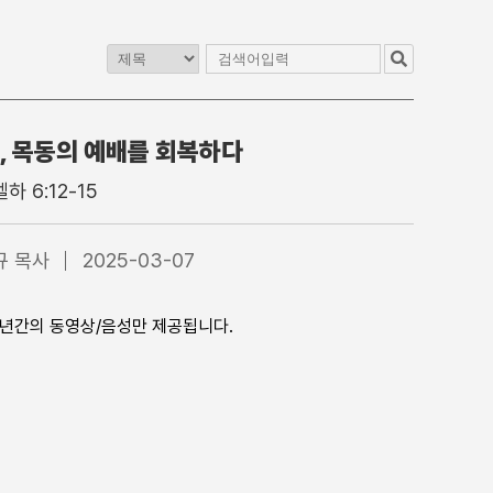
, 목동의 예배를 회복하다
교
청년교구
이전 게시판
하 6:12-15
1청년부
4부 청년예배
2청년부
4부 찬양대
규 목사
2025-03-07
3청년부
5부 찬양팀
4청년부
특별집회
1년간의 동영상/음성만 제공됩니다.
수어통역