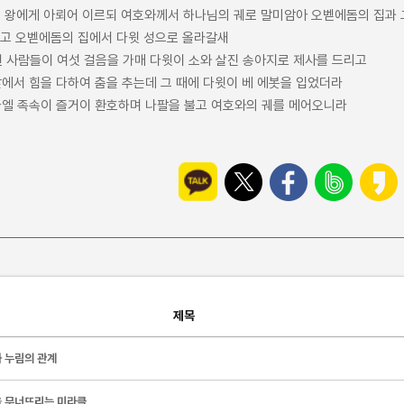
윗 왕에게 아뢰어 이르되 여호와께서 하나님의 궤로 말미암아 오벧에돔의 집과 
메고 오벧에돔의 집에서 다윗 성으로 올라갈새
멘 사람들이 여섯 걸음을 가매 다윗이 소와 살진 송아지로 제사를 드리고
앞에서 힘을 다하여 춤을 추는데 그 때에 다윗이 베 에봇을 입었더라
스라엘 족속이 즐거이 환호하며 나팔을 불고 여호와의 궤를 메어오니라
제목
 누림의 관계
 무너뜨리는 미라클