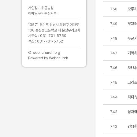
개인정보 취급방침
750
모두가
이메일 무단수집거부
749
부끄러
13571 경기도 성남시 분당구 이매로
100 송림중고등학교 내 분당우리교회
사무실 : 031-701-5750
748
누군가
팩스 : 031-701-5752
© woorichurch.org
747
기억하
Powered by Webchurch
746
오! 나
745
그리스
744
타다 
743
상처에
742
간당한