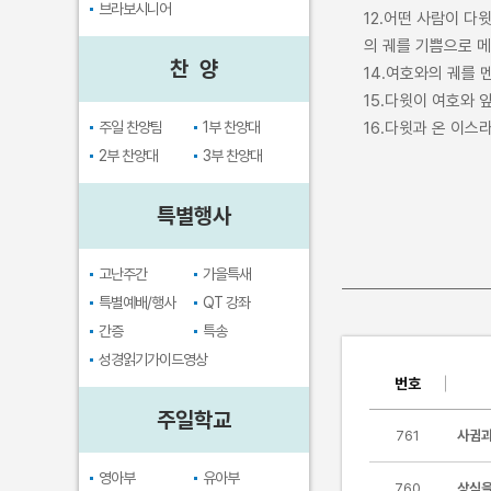
브라보시니어
12.어떤 사람이 다
의 궤를 기쁨으로 
찬 양
14.여호와의 궤를 
15.다윗이 여호와 
주일 찬양팀
1부 찬양대
16.다윗과 온 이
2부 찬양대
3부 찬양대
특별행사
고난주간
가을특새
특별예배/행사
QT 강좌
간증
특송
성경읽기가이드영상
번호
주일학교
761
사귐과
영아부
유아부
760
상식을