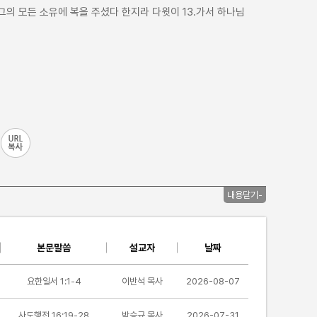
그의 모든 소유에 복을 주셨다 한지라 다윗이 13.가서 하나님
내용닫기-
본문말씀
설교자
날짜
요한일서 1:1-4
이반석 목사
2026-08-07
사도행전 16:19-28
박승규 목사
2026-07-31