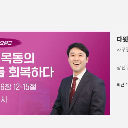
다윗
찬 양
특별행사
주일학
사무엘
주일 찬양팀
고난주간
영아부
1부 찬양대
가을특새
유아부
장진
2부 찬양대
특별예배/행사
유치부
3부 찬양대
QT강좌
유년부
최근 
간증
초등부
특송
소년부
성경읽기가이드영상
중등부
고등부
송림청소년부