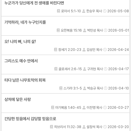
누군가가 당신에게 전 생애를 바친다면
로마서 5:1-10
한승우 목사
2026-05-08
기억하라, 네가 누구인지를
요한복음 15:16
박민성 목사
2026-05-01
오! 나의 뼈, 나의 살!
창세기 2:20-23
김성민 목사
2026-04-24
그리스도 예수 안에서
골로새서 2:6-15
구귀현 목사
2026-04-17
타다 남은 나무토막의 회복
스가랴 3:1-5
박승규 목사
2026-04-10
상처에 닿은 사랑
마가복음 1:40-45
이찬영 목사
2026-03-27
간당한 믿음에서 감당할 믿음으로
히브리서 11:32-38
설창석 목사
2026-03-20