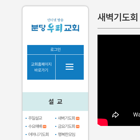
새벽기도회
설 교
로그인
주일설교
교회홈페이지
새벽기도회
바로가기
수요예배
금요기도회
어머니기도회
설 교
행복한모임
브라보시니어
주일설교
새벽기도회
수요예배
금요기도회
어머니기도회
행복한모임