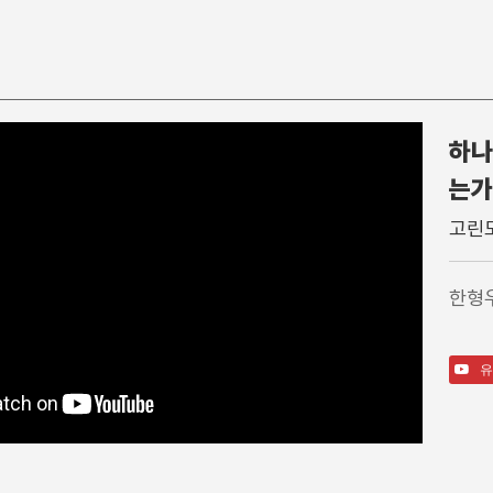
하나
찬 양
특별행사
주일학
는가
주일 찬양팀
고난주간
영아부
고린도
1부 찬양대
가을특새
유아부
2부 찬양대
특별예배/행사
유치부
한형
3부 찬양대
QT강좌
유년부
간증
초등부
특송
소년부
유
성경읽기가이드영상
중등부
고등부
송림청소년부