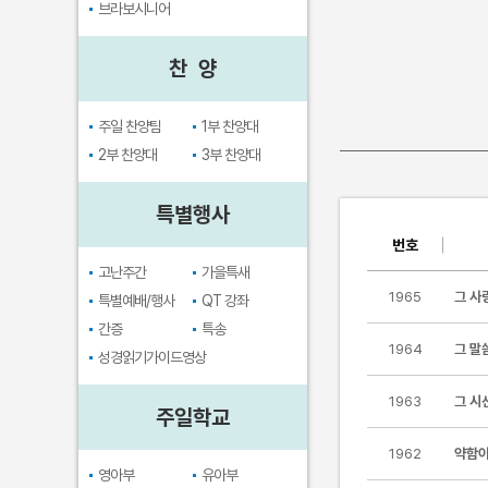
브라보시니어
찬 양
주일 찬양팀
1부 찬양대
2부 찬양대
3부 찬양대
특별행사
번호
고난주간
가을특새
1965
그 사
특별예배/행사
QT 강좌
간증
특송
1964
그 말
성경읽기가이드영상
1963
그 시
주일학교
1962
약함이
영아부
유아부