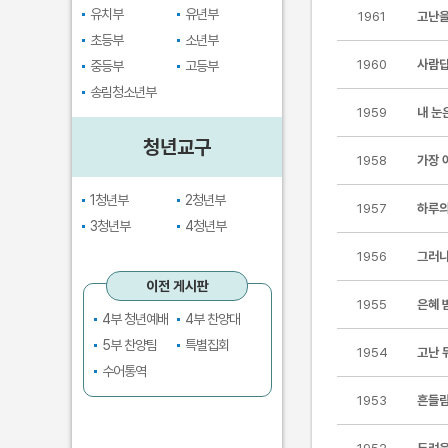
유치부
유년부
1961
고난을
초등부
소년부
1960
사람답
중등부
고등부
송림청소년부
1959
내 눈
청년교구
1958
가장 
1청년부
2청년부
1957
하루의
3청년부
4청년부
1956
그러나
이전 게시판
1955
은혜 
4부 청년예배
4부 찬양대
5부 찬양팀
특별집회
1954
고난 
수어통역
1953
흔들림