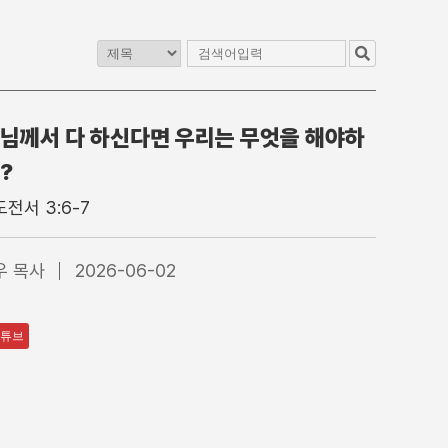
님께서 다 하신다면 우리는 무엇을 해야하
교
청년교구
이전 게시판
?
1청년부
4부 청년예배
전서 3:6-7
2청년부
4부 찬양대
3청년부
5부 찬양팀
우 목사
2026-06-02
4청년부
특별집회
수어통역
튜브