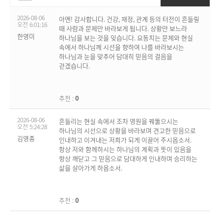
2026-08-06
아멘! 감사합니다. 건강, 재정, 관계 등의 터전이 흔들릴
오전 6:01:16
때 사람과 문제만 바라보게 됩니다. 상황만 보느라
한영미
하나님을 보는 것을 잊습니다. 요동치는 문제와 현실
속에서 하나님께 시선을 향하여 나를 바라보시는
하나님과 눈을 맞추어 담대히 믿음의 걸음을
걷겠습니다.
추천 :
0
2026-08-06
흔들리는 현실 속에서 조차 영원을 꿰뚫으시는
오전 5:24:28
하나님의 시선으로 상황을 바라보며 견고한 믿음으로
김영종
인내하고 이겨내는 저희가 되게 이끌어 주시옵소서.
항상 저와 함께하시는 하나님의 계획과 뜻이 있음을
항상 깨닫고 그 믿음으로 담대하게 인내하며 승리하는
삶을 살아가게 하옵소서.
추천 :
0