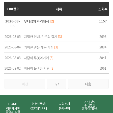
08월
제목
조회수
2026-08-
무너짐의 자리에서
[2]
1157
06
2026-08-05
치열한 인내, 믿음의 결기
[3]
2696
2026-08-04
기이한 일을 세는 사람
[3]
2894
2026-08-03
사람이 무엇이기에
[3]
3041
2026-08-02
마음이 올바른 사람
[3]
1961
이전
1/2
다음
개인정보
HOME
인터넷방송
교회소개
취급방침
이전게시판
결혼예식안내
봉사신청
홈페이지문의
증명서 발급