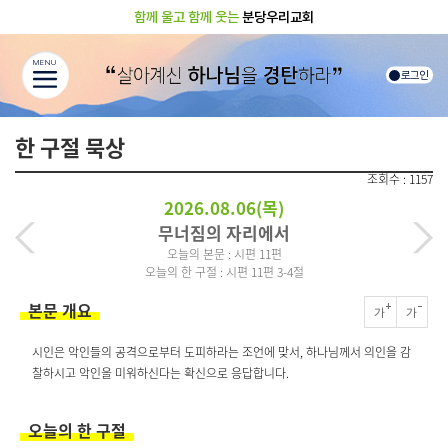
함께 울고 함께 웃는
분당우리교회
MENU
로그인
한 구절 묵상
조회수 : 1157
2026.08.06(목)
무너짐의 자리에서
오늘의 본문 : 시편 11편
오늘의 한 구절 : 시편 11편 3-4절
본문 개요
+
-
가
가
시인은 악인들의 공격으로부터 도피하라는 조언에 맞서, 하나님께서 의인을 감
찰하시고 악인을 미워하신다는 확신으로 응답합니다.
오늘의 한 구절