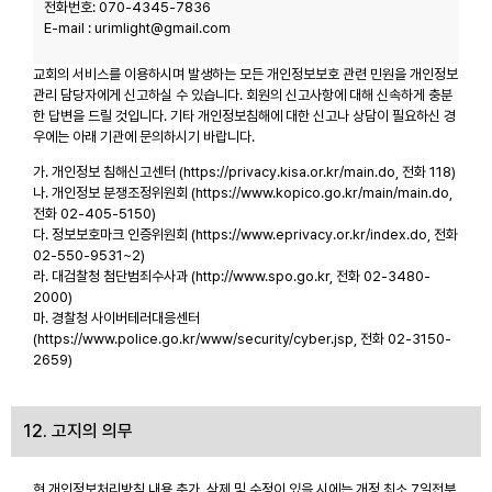
전화번호: 070-4345-7836
E-mail : urimlight@gmail.com
교회의 서비스를 이용하시며 발생하는 모든 개인정보보호 관련 민원을 개인정보
관리 담당자에게 신고하실 수 있습니다. 회원의 신고사항에 대해 신속하게 충분
한 답변을 드릴 것입니다. 기타 개인정보침해에 대한 신고나 상담이 필요하신 경
우에는 아래 기관에 문의하시기 바랍니다.
가. 개인정보 침해신고센터 (
https://privacy.kisa.or.kr/main.do
, 전화 118)
나. 개인정보 분쟁조정위원회 (
https://www.kopico.go.kr/main/main.do
,
전화 02-405-5150)
다. 정보보호마크 인증위원회 (
https://www.eprivacy.or.kr/index.do
, 전화
02-550-9531~2)
라. 대검찰청 첨단범죄수사과 (
http://www.spo.go.kr
, 전화 02-3480-
2000)
마. 경찰청 사이버테러대응센터
(
https://www.police.go.kr/www/security/cyber.jsp
, 전화 02-3150-
2659)
12. 고지의 의무
현 개인정보처리방침 내용 추가, 삭제 및 수정이 있을 시에는 개정 최소 7일전부