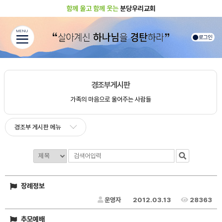
함께 울고 함께 웃는
분당우리교회
MENU
로그인
경조부게시판
가족의 마음으로 울어주는 사람들
경조부 게시판 메뉴
장례정보
운영자
2012.03.13
28363
추모예배