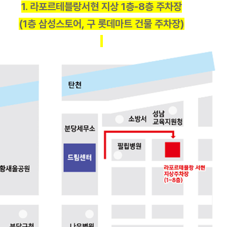
1. 라포르테블랑서현 지상 1층-8층 주차장
(1층 삼성스토어, 구 롯데마트 건물 주차장)