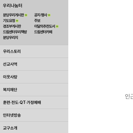
우리나눔터
분당우리게시판
공지·행사
기도요청
주보
경조부게시판
이달의추천도서
드림센터우리책방
드림센터카페
분당우리지
우리스토리
선교사역
이웃사랑
복지재단
인
훈련·전도·QT·가정예배
인터넷방송
교구소개