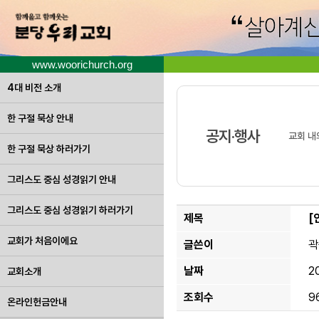
www.woorichurch.org
4대 비전 소개
한 구절 묵상 안내
공지·행사
교회 내
한 구절 묵상 하러가기
그리스도 중심 성경읽기 안내
그리스도 중심 성경읽기 하러가기
제목
[
교회가 처음이에요
글쓴이
곽
날짜
2
교회소개
조회수
9
온라인헌금안내