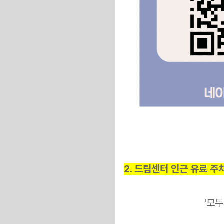
2. 드림센터 인근 유료 주
'모