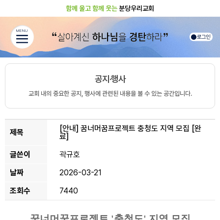
함께 울고 함께 웃는
분당우리교회
MENU
로그인
공지·행사
교회 내의 중요한 공지, 행사에 관련된 내용을 볼 수 있는 공간입니다.
[안내]
꿈너머꿈프로젝트 충청도 지역 모집 [완
제목
료]
글쓴이
곽규호
날짜
2026-03-21
조회수
7440
꿈너머꿈프로젝트 '충청도' 지역 모집