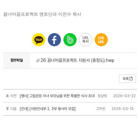
꿈너머꿈프로젝트 멘토단과 이찬수 목사
26 꿈너머꿈프로젝트 지원서 (충청도).hwp
첨부파일
목록
이전
[행사] 고립은둔 자녀 부모님을 위한 특별한 식사 초대
정상혁
2026-03-22
다음
[안내] [서현안내부 2, 3부 봉사자 모집]
고두빈
2026-03-15