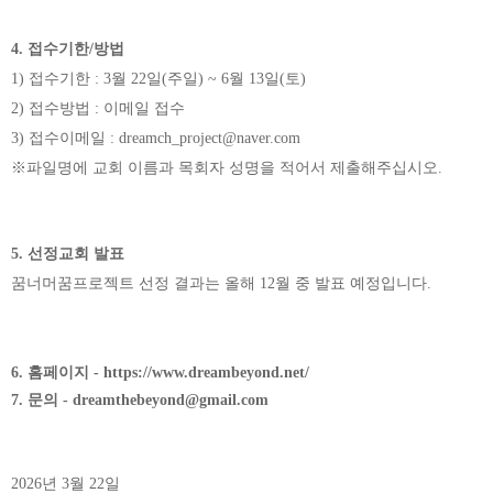
4.
접수기한
/
방법
1)
접수기한
: 3
월
22
일
(
주일
) ~ 6
월 1
3
일
(
토
)
2)
접수방법
:
이메일 접수
3)
접수이메일
: dreamch_project@naver.com
※
파일명에 교회 이름과 목회자 성명을 적어서 제출해주십시오
.
5.
선정교회 발표
꿈너머꿈프로젝트 선정 결과는 올해
12
월 중 발표 예정입니다
.
6. 홈페이지 - https://www.dreambeyond.net/
7. 문의
- dreamthebeyond@gmail.com
2026
년
3
월
22
일