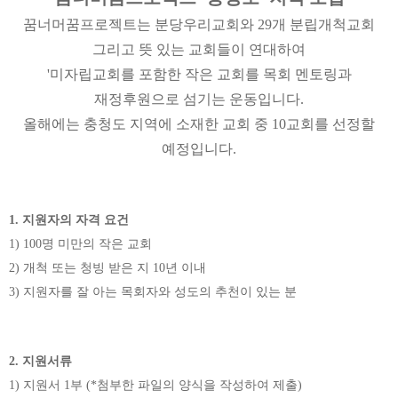
꿈너머꿈프로젝트는 분당우리교회와
29
개 분립개척교회
그리고 뜻 있는 교회들이 연대하여
'
미자립교회를 포함한 작은 교회를 목회 멘토링과
재정후원으로 섬기는 운동입니다
.
올해에는 충청도 지역에 소재한 교회 중
10
교회를 선정할
예정입니다
.
1.
지원자의 자격 요건
1) 100
명 미만의 작은 교회
2)
개척 또는 청빙 받은 지
10
년 이내
3)
지원자를 잘 아는 목회자와 성도의 추천이 있는 분
2.
지원서류
1)
지원서
1
부
(*
첨부한 파일의 양식을 작성하여 제출
)