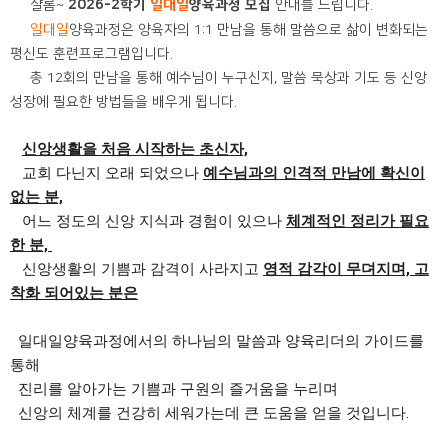
샬롬~
2026-2학기
일대일
양육과정 모집
안내를 드립니다.
일대일
양육과정은 양육자의 1:1 만남을 통해 말씀으로 삶이 변화되는
평신도 훈련프로그램입니다.
총 12회의 만남을 통해 예수님이 누구신지, 말씀 묵상과 기도 등 신앙
성장에 필요한 방법들을 배우게 됩니다.
신앙생활을 처음 시작하는 초신자,
교회 다닌지 오래 되었으나
예수님과의 인격적 만남에 확신이
없는 분,
어느 정도의 신앙 지식과 경험이 있으나
체계적인 정리가 필요
한 분,
신앙생활의 기쁨과 감격이 사라지고
영적 감각이 무뎌지며, 고
착화 되어있는 분은
일대일양육과정에서의 하나님의 말씀과 양육리더의 가이드를
통해
진리를 알아가는 기쁨과 구원의 즐거움을 누리며
신앙의 체계를 건강히 세워가는데 큰 도움을 얻을 것입니다.