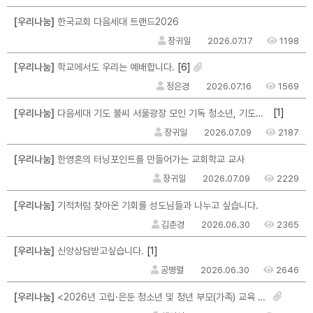
[우리나눔]
한국교회 다음세대 트랜드2026
장귀일
2026.07.17
1198
[6]
[우리나눔]
학교에서도 우리는 예배합니다.
정은경
2026.07.16
1569
[1]
[우리나눔]
다음세대 기도 불씨 서울광장 모인 기독 청소년, 기도운동 불씨 지폈다
장귀일
2026.07.09
2187
[우리나눔]
한영혼의 터닝포인트를 만들어가는 교회학교 교사
장귀일
2026.07.09
2229
[우리나눔]
기적처럼 찾아온 기회를 성도님들과 나누고 싶습니다.
김춘경
2026.06.30
2365
[1]
[우리나눔]
신앙상담받고싶습니다.
공병렬
2026.06.30
2646
[우리나눔]
<2026년 고립·은둔 청소년 및 청년 부모(가족) 교육 및 자조모임 참여자 모집>