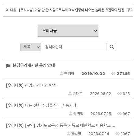
다음
[우리나눔] 아담 단 한 사람으로부터 3색 인종이 나오는 놀라운 유전학의 발견
장귀
분당우리게시판 운영 안내
관리자
2019.10.02
27145
[우리나눔]
찬양과 경배와 박수
손대호
2026.08.02
625
[우리나눔]
나는 선한 주님을 믿네 / 송시라
장귀일
2026.07.25
967
[우리나눔]
[구인] 경기도교육청 등록 기독교 대안학교 이음학교 교직원 채용 공고
홍길영
2026.07.24
1067