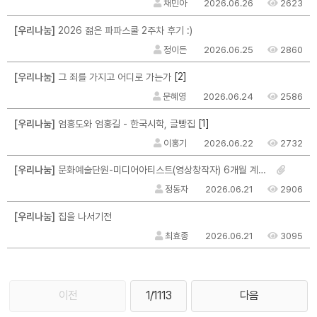
채민아
2026.06.26
2623
[우리나눔]
2026 젊은 파파스쿨 2주차 후기 :)
정이든
2026.06.25
2860
[2]
[우리나눔]
그 죄를 가지고 어디로 가는가
문혜영
2026.06.24
2586
[1]
[우리나눔]
엄흥도와 엄홍길 - 한국시학, 글빵집
이홍기
2026.06.22
2732
[우리나눔]
문화예술단원-미디어아티스트(영상창작자) 6개월 계약직 채용 안내
정동자
2026.06.21
2906
[우리나눔]
집을 나서기전
최효종
2026.06.21
3095
이전
1/1113
다음