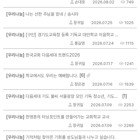
손대호
2026.08.02
749
[우리나눔]
나는 선한 주님을 믿네 / 송시라
장귀일
2026.07.25
1025
[우리나눔]
[구인] 경기도교육청 등록 기독교 대안학교 이음학교 교직원 채용 공고
홍길영
2026.07.24
1115
[우리나눔]
한국교회 다음세대 트랜드2026
장귀일
2026.07.17
1241
[6]
[우리나눔]
학교에서도 우리는 예배합니다.
정은경
2026.07.16
1639
[1]
[우리나눔]
다음세대 기도 불씨 서울광장 모인 기독 청소년, 기도운동 불씨 지폈다
장귀일
2026.07.09
2253
[우리나눔]
한영혼의 터닝포인트를 만들어가는 교회학교 교사
장귀일
2026.07.09
2269
[우리나눔]
기적처럼 찾아온 기회를 성도님들과 나누고 싶습니다.