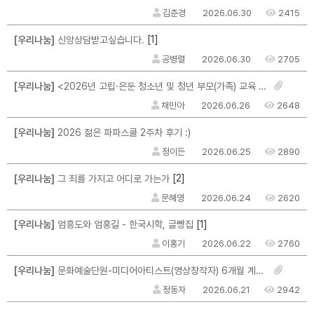
김춘경
2026.06.30
2415
[1]
[우리나눔]
신앙상담받고싶습니다.
공병렬
2026.06.30
2705
[우리나눔]
<2026년 고립·은둔 청소년 및 청년 부모(가족) 교육 및 자조모임 참여자 모집>
채민아
2026.06.26
2648
[우리나눔]
2026 젊은 파파스쿨 2주차 후기 :)
정이든
2026.06.25
2890
[2]
[우리나눔]
그 죄를 가지고 어디로 가는가
문혜영
2026.06.24
2620
[1]
[우리나눔]
엄흥도와 엄홍길 - 한국시학, 글빵집
이홍기
2026.06.22
2760
[우리나눔]
문화예술단원-미디어아티스트(영상창작자) 6개월 계약직 채용 안내
정동자
2026.06.21
2942