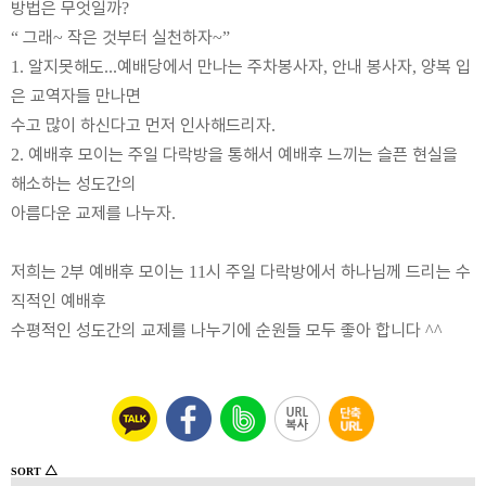
방법은 무엇일까
?
그래
작은 것부터 실천하자
“
~
~”
알지못해도
예배당에서 만나는 주차봉사자
안내 봉사자
양복 입
1.
...
,
,
은 교역자들 만나면
수고 많이 하신다고 먼저 인사해드리자
.
예배후 모이는 주일 다락방을 통해서 예배후 느끼는 슬픈 현실을
2.
해소하는 성도간의
아름다운 교제를 나누자
.
저희는
부 예배후 모이는
시 주일 다락방에서 하나님께 드리는 수
2
11
직적인 예배후
수평적인 성도간의 교제를 나누기에 순원들 모두 좋아 합니다
^^
△
SORT