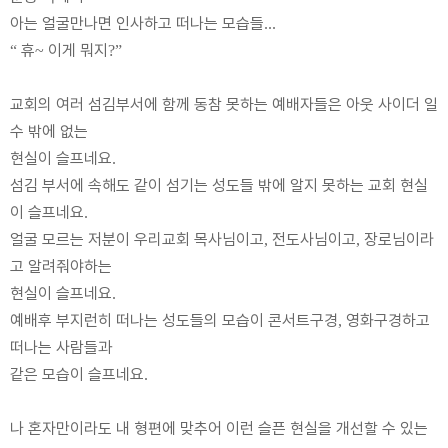
아는 얼굴만나면 인사하고 떠나는 모습들
...
휴
이게 뭐지
“
~
?”
교회의 여러 섬김부서에 함께 동참 못하는 예배자들은 아웃 사이더 일
수 밖에 없는
현실이 슬프네요
.
섬김 부서에 속해도 같이 섬기는 성도들 밖에 알지 못하는 교회 현실
이 슬프네요
.
얼굴 모르는 저분이 우리교회 목사님이고
전도사님이고
장로님이라
,
,
고 알려줘야하는
현실이 슬프네요
.
예배후 부지런히 떠나는 성도들의 모습이 콘서트구경
영화구경하고
,
떠나는 사람들과
같은 모습이 슬프네요
.
나 혼자만이라도 내 형편에 맞추어 이런 슬픈 현실을 개선할 수 있는