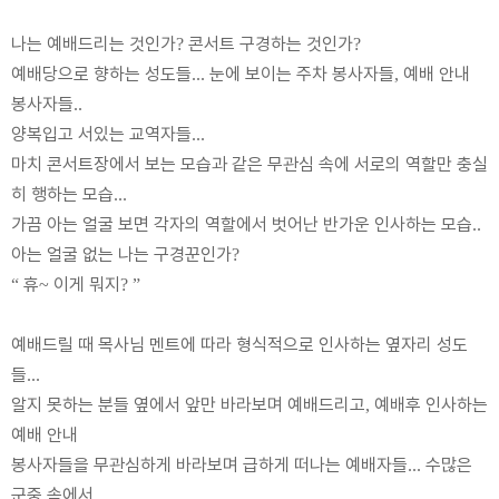
나는 예배드리는 것인가
콘서트 구경하는 것인가
?
?
예배당으로 향하는 성도들
눈에 보이는 주차 봉사자들
예배 안내
...
,
봉사자들
..
양복입고 서있는 교역자들
...
마치 콘서트장에서 보는 모습과 같은 무관심 속에 서로의 역할만 충실
히 행하는 모습
...
가끔 아는 얼굴 보면 각자의 역할에서 벗어난 반가운 인사하는 모습
..
아는 얼굴 없는 나는 구경꾼인가
?
휴
이게 뭐지
“
~
? ”
예배드릴 때 목사님 멘트에 따라 형식적으로 인사하는 옆자리 성도
들
...
알지 못하는 분들 옆에서 앞만 바라보며 예배드리고
예배후 인사하는
,
예배 안내
봉사자들을 무관심하게 바라보며 급하게 떠나는 예배자들
수많은
...
군중 속에서