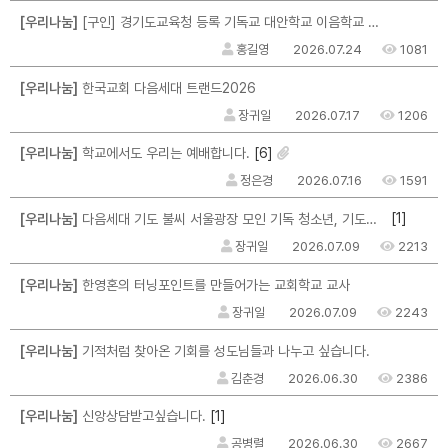
[우리나눔]
[구인] 경기도교육청 등록 기독교 대안학교 이음학교 교직원 채용 공고
홍길영
2026.07.24
1081
[우리나눔]
한국교회 다음세대 트랜드2026
장귀일
2026.07.17
1206
[6]
[우리나눔]
학교에서도 우리는 예배합니다.
정은경
2026.07.16
1591
[1]
[우리나눔]
다음세대 기도 불씨 서울광장 모인 기독 청소년, 기도운동 불씨 지폈다
장귀일
2026.07.09
2213
[우리나눔]
한영혼의 터닝포인트를 만들어가는 교회학교 교사
장귀일
2026.07.09
2243
[우리나눔]
기적처럼 찾아온 기회를 성도님들과 나누고 싶습니다.
김춘경
2026.06.30
2386
[1]
[우리나눔]
신앙상담받고싶습니다.
공병렬
2026.06.30
2667