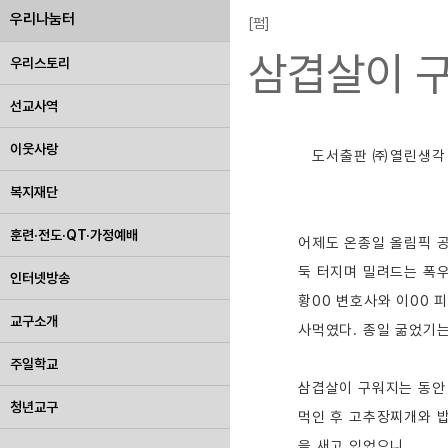
우리나눔터
[펌]
삼겹살이 구
우리스토리
선교사역
이웃사랑
도서출판 ㈜열린생각
복지재단
훈련·전도·QT·가정예배
어제도 온종일 올림픽 공
둑 터지며 밀려드는 폭우
인터넷방송
황00 변호사와 이00 
교구소개
사먹였다. 종일 굶었기는
주일학교
삼겹살이 구워지는 동안 
청년교구
먹인 후 고추장찌개와 밥
을 새고 있었으니.