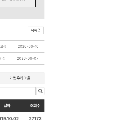
목록
권오성
2026-06-10
민정
2026-06-07
눔
가평우리마을
날짜
조회수
019.10.02
27173