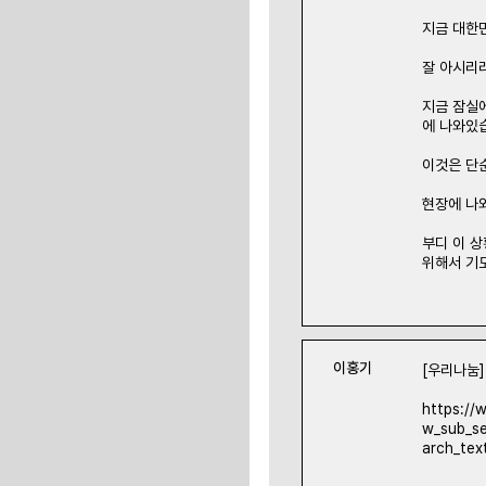
지금 대한
잘 아시리
지금 잠실
에 나와있
이것은 단
현장에 나
부디 이 
위해서 기
이홍기
[우리나눔]
https://
w_sub_s
arch_tex