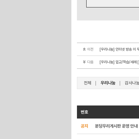
이전
[우리나눔] 인터넷 방송 이 무
다음
[우리나눔] 입교/학습/세례 [
전체
우리나눔
감사나
번호
공지
분당우리게시판 운영 안내