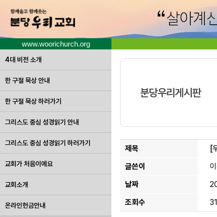
www.woorichurch.org
4대 비전 소개
한 구절 묵상 안내
분당우리게시판
한 구절 묵상 하러가기
그리스도 중심 성경읽기 안내
그리스도 중심 성경읽기 하러가기
제목
[
교회가 처음이에요
글쓴이
이
날짜
2
교회소개
조회수
3
온라인헌금안내