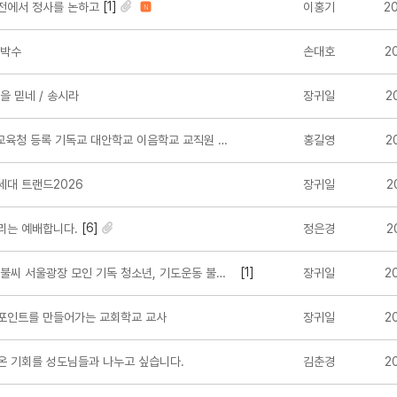
[1]
전에서 정사를 논하고
이홍기
2
N
 박수
손대호
2
을 믿네 / 송시라
장귀일
2
육청 등록 기독교 대안학교 이음학교 교직원 채용 공고
홍길영
2
대 트랜드2026
장귀일
2
[6]
리는 예배합니다.
정은경
2
[1]
씨 서울광장 모인 기독 청소년, 기도운동 불씨 지폈다
장귀일
2
포인트를 만들어가는 교회학교 교사
장귀일
2
 기회를 성도님들과 나누고 싶습니다.
김춘경
2