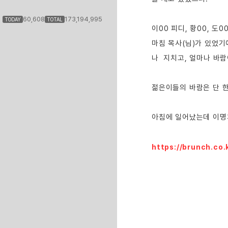
60,608
173,194,995
TODAY
TOTAL
이00 피디, 황00, 도
마침 목사(님)가 있었기
나  지치고, 얼마나 바
젊은이들의 바람은 단 한 
아침에 일어났는데 이명
https://brunch.c