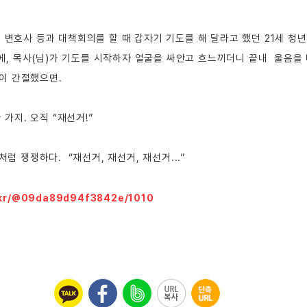
00 변호사 등과 대책회의를 할 때 갑자기 기도를 해 달라고 했던 21세 청년
에, 목사(님)가 기도를 시작하자 얼굴을 싸안고 흐느끼더니 끝내  울음을
람이 간절했으면.
가지. 오직 “재선거!” 
처럼 쟁쟁하다. 
 “재선거, 재선거, 재선거...”
o.kr/@09da89d94f3842e/1010