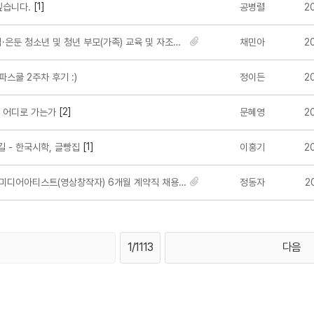
[1]
습니다.
공병렬
2
둔 청소년 및 청년 부모(가족) 교육 및 자조모임 참여자 모집>
채민아
2
파스쿨 2주차 후기 :)
정이든
2
[2]
 어디로 가는가
문혜영
2
[1]
 - 한국시학, 글빵집
이홍기
2
디어아티스트(영상창작자) 6개월 계약직 채용 안내
정동자
2
1/1113
다음