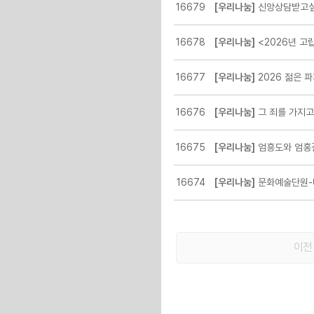
16679
[우리나눔]
신앙상담받고싶
16678
[우리나눔]
<2026년 고립·은
16677
[우리나눔]
2026 젊은 파
16676
[우리나눔]
그 죄를 가지고
16675
[우리나눔]
엄흥도와 엄홍길
16674
[우리나눔]
문화예술단원-미
이전