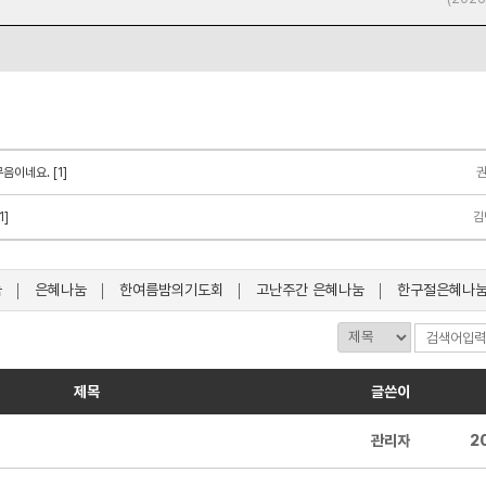
음이네요. [1]
1]
김
눔
은혜나눔
한여름밤의기도회
고난주간 은혜나눔
한구절은혜나
제목
글쓴이
관리자
2