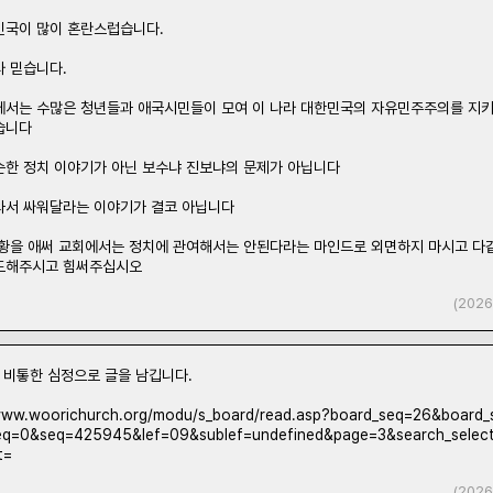
민국이 많이 혼란스럽습니다.
라 믿습니다.
에서는 수많은 청년들과 애국시민들이 모여 이 나라 대한민국의 자유민주주의를 지
습니다
순한 정치 이야기가 아닌 보수냐 진보냐의 문제가 아닙니다
와서 싸워달라는 이야기가 결코 아닙니다
상황을 애써 교회에서는 정치에 관여해서는 안된다라는 마인드로 외면하지 마시고 다
도해주시고 힘써주십시오
(2026
 비톻한 심정으로 글을 남깁니다.
www.woorichurch.org/modu/s_board/read.asp?board_seq=26&board_
eq=0&seq=425945&lef=09&sublef=undefined&page=3&search_select
t=
(2026