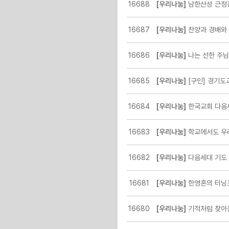
16688
[우리나눔]
남한산성 근정
16687
[우리나눔]
찬양과 경배와
16686
[우리나눔]
나는 선한 주님
16685
[우리나눔]
[구인] 경기도교
16684
[우리나눔]
한국교회 다음세
16683
[우리나눔]
학교에서도 우
16682
[우리나눔]
다음세대 기도 불
16681
[우리나눔]
한영혼의 터닝
16680
[우리나눔]
기적처럼 찾아온