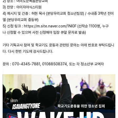
2) 장소 :
여의도순복음분당교회
3) 찬양 :
아이자야식스티원
4) 메시지 및 간증 :
허현
목사 (분당우리교회 청소년팀장) / 수내중 3학년 전이
엘 (분당우리교회 중등부)
5)
신청 링크 :
https://m.site.naver.com/1NI0F
(선착순 1100명, 누구
나
신청할 수 있으며
사전 신청해야 입장 큐알 문자로 발송)
기타 기독교사 참여 및
학교기도 운동과
관련된 문의는 아래 번호로 부탁드립니
다. 다시 한번 기도에 감사드립니다.
문의 : 070-4345-7881, 01088508374, 또는
각 청소년부 교역자