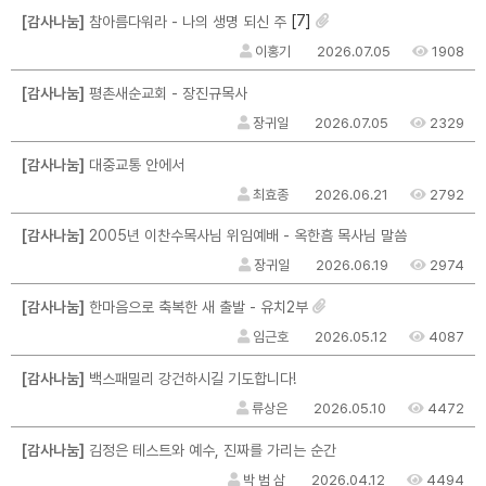
[7]
[감사나눔]
참아름다워라 - 나의 생명 되신 주
이홍기
2026.07.05
1908
[감사나눔]
평촌새순교회 - 장진규목사
장귀일
2026.07.05
2329
[감사나눔]
대중교통 안에서
최효종
2026.06.21
2792
[감사나눔]
2005년 이찬수목사님 위임예배 - 옥한흠 목사님 말씀
장귀일
2026.06.19
2974
[감사나눔]
한마음으로 축복한 새 출발 - 유치2부
임근호
2026.05.12
4087
[감사나눔]
백스패밀리 강건하시길 기도합니다!
류상은
2026.05.10
4472
[감사나눔]
김정은 테스트와 예수, 진짜를 가리는 순간
박 범 삼
2026.04.12
4494