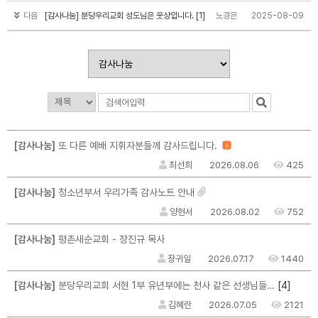
다음
[감사나눔] 분당우리교회 성도님은 웃상입니다. [1]
노경은
2025-08-09
[감사나눔]
또 다른 예배 지휘자분들께 감사드립니다.
N
최선희
2026.08.06
425
[감사나눔]
청소년부서 우리가족 감사노트 안내
양현서
2026.08.02
752
[감사나눔]
평촌새순교회 - 장진규 목사
장귀일
2026.07.17
1440
[4]
[감사나눔]
분당우리교회 서현 1부 유년부에는 천사 같은 선생님들이 계십니다 (감사와 감동의 글)
김혜란
2026.07.05
2121