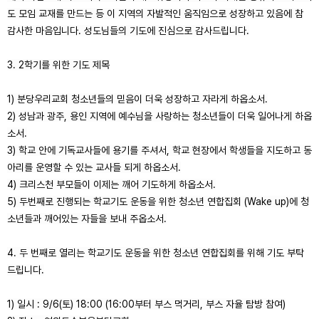
도 모임
교재를 만드는 등 이 지역의 자발적인 움직임으로 성장하고 있음에 참
감사한 마음입니다. 성도님들의 기도에 진심으로 감사드립니다.
3. 2학기를 위한
기도 제목
1) 분당우리교회 청소년들의 믿음이 더욱 성장하고 자라게 하옵소서.
2) 성남과 광주, 용인 지역에 예수님을 사랑하는 청소년들이 더욱 일어나게 하옵
소서.
3) 학교 안에
기독교사들에
용기를 주셔서, 학교 현장에서 학생들을 지도하고 동
아리를 운영할 수 있는 교사들 되게 하옵소서.
4) 크리스천 부모들이 이제는 깨어 기도하게 하옵소서.
5) 두번째로 진행되는
학교기도 운동을
위한
청소년 연합집회
(Wake up)에 청
소년들과 깨어있는 자들을 보내 주옵소서.
4.
두 번째로
열리는
학교기도 운동을
위한 청소년 연합집회를 위해 기도 부탁
드립니다.
1) 일시 : 9/6(토) 18:00 (
16:00부터
부스 먹거리, 부스 자율 탐방 참여)