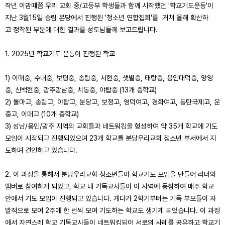
작년 이맘때쯤
우리 교회
중/고등부 학생들과 함께 시작했던 '
학교기도운동
'이
지난 3월15일
송림 본당에서
진행된
'청소년 연합집회'를
거쳐
올해
확산하
고
정착된 부분에 대한 결과를 성도님들께
보고드립니다
.
1. 2025년
학교기도 운동이
진행된 학교
1) 이매중, 수내중, 보평중, 송림중, 서현중, 샛별중, 태랑중, 용인대덕중, 양영
중, 신백현중, 광주광남중,
치동중
, 야탑중 (13개 중학교)
2) 돌마고, 송림고, 야탑고, 분당고, 보정고, 영덕여고, 경화여고, 동탄국제고, 운
중고, 이매고 (10개 중학교)
3) 성남/용인/광주 지역의 교회들과 네트워킹을 형성하여 약 35개 학교에
기도
모임이
시작되고 진행되었으며 23개 학교를 분당우리교회 청소년 부서에서 지
도하며 견인하고 있습니다.
2. 이 과정을 통해서 분당우리교회 청소년들이
학교기도 모임을
만들어 리더와
멤버로 참여하게 되었고, 학교 내 기독교사들이 이 사역에 동참하여 매주 학교
안에서
기도 모임이
진행되고 있습니다. 게다가
2학기부터는
기독 부모들이
자
발적으로 모여 2주에
한 번씩
모여 기도하는 학교도 생기게 되었습니다. 이 과정
에서
자연스레 학교
기독교사들이 네트워킹되어 서로의 사례를 공유하고
학교기