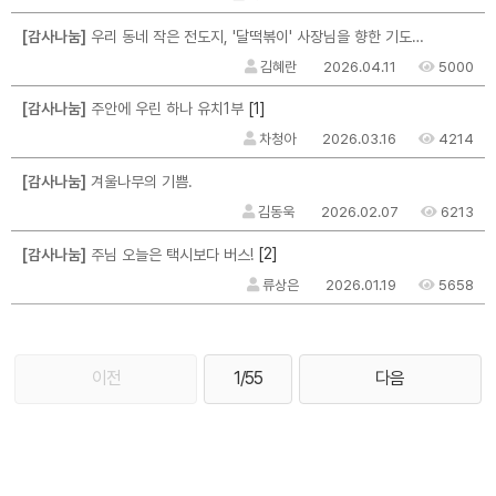
[감사나눔]
우리 동네 작은 전도지, '달떡볶이' 사장님을 향한 기도와 응원을 부탁드립니다
김혜란
2026.04.11
5000
[1]
[감사나눔]
주안에 우린 하나 유치1부
차청아
2026.03.16
4214
[감사나눔]
겨울나무의 기쁨.
김동욱
2026.02.07
6213
[2]
[감사나눔]
주님 오늘은 택시보다 버스!
류상은
2026.01.19
5658
이전
1/55
다음