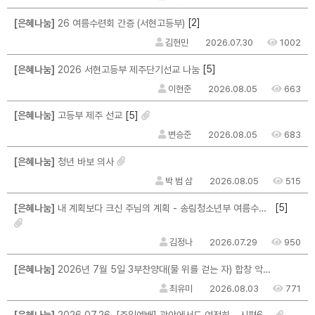
[2]
[은혜나눔]
26 여름수련회 간증 (서현고등부)
김현민
2026.07.30
1002
[5]
[은혜나눔]
2026 서현고등부 제주단기선교 나눔
이현준
2026.08.05
663
[5]
[은혜나눔]
고등부 제주 선교
변승준
2026.08.05
683
[은혜나눔]
청년 바보 의사
박 범 삼
2026.08.05
515
[5]
[은혜나눔]
내 계획보다 크신 주님의 계획 - 송림청소년부 여름수련회를 마치며...
김정나
2026.07.29
950
[은혜나눔]
2026년 7월 5일 3부찬양대(물 위를 걷는 자) 합창 악보를 구할 수 없을까요?
최유미
2026.08.03
771