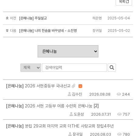
목록
이전
[은혜나눔] 주일설교
허은영
2025-05-04
다음
[은혜나눔] 나의 한숨을 바꾸셨네 - 소진영
장귀일
2025-05-02
[은혜나눔]
2026 서현중등부 국내선교
N
김수진
2026.08.08
244
[2]
[은혜나눔]
2026 서현 고등부 여름 수련회 은혜나눔
도윤성
2026.07.31
757
[은혜나눔]
분립 29교회 마지막 교회 더THE 사랑교회 창립4주년
장귀일
2026.08.03
780