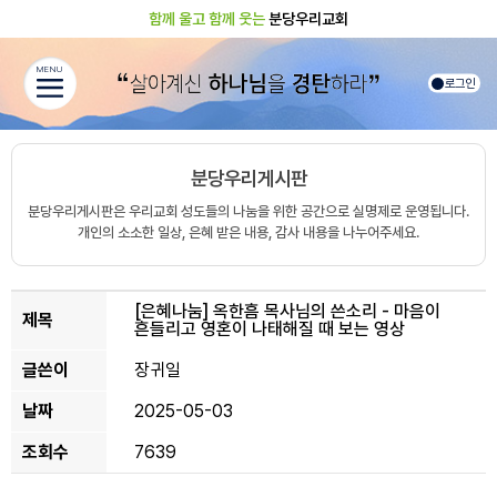
함께 울고 함께 웃는
분당우리교회
MENU
로그인
분당우리게시판
분당우리게시판은 우리교회 성도들의 나눔을 위한 공간으로 실명제로 운영됩니다.
개인의 소소한 일상, 은혜 받은 내용, 감사 내용을 나누어주세요.
[은혜나눔]
옥한흠 목사님의 쓴소리 - 마음이
제목
흔들리고 영혼이 나태해질 때 보는 영상
글쓴이
장귀일
날짜
2025-05-03
조회수
7639