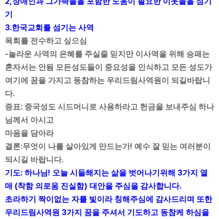
2,
장애인과 그가족들을 포함한 도움이 필요한 이웃들을 섬기
기
3.
한국교회를 섬기는 사역
목회를 전수하고 싶으심
-
놀라운 사역의 은혜를 주실줄 믿지만 이사역을 위해 승패는
혼자서는 안됨 모든성도들이 중요성을 인식하고 모든 성도가
여기에 꿈을 가지고 동참하는 우리드림사역원이 되길바랍니
.
다
:
증표
중국성도 시드머니로 사용하라고 헌금을 보내주심 하나
님께서 아시고
마음을 담아라
:
!
결론
무엇이 나를 살아있게 만드는가
예수 잘 믿는 여러분이
.
되시길 바랍니다
:
!
3
기도
하나님
오늘 시들해지는 삶을 벗어나기위해
가지 열
(
)
.
매
착함 의로움 진실함
대안을 주심을 감사합니다
초라하기 짝이없는 자를 빛이라 칭해주심에 감사드리며 또한
3
우리드림사역원
가지 꿈을 주셔서 기도하고 동참케 하심을