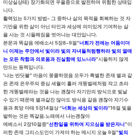
)
미상실상태
장기화되면 우울증으로 발전하며 위험한 상태입
.
니다
5
활력있는
가지 방법= 그 중하나 삶의 목적을 회복하는 것 자
기만을 위한 삶이 아닌 타인과 세상에 의미있게 기여하는 삶
.
을 사는 것 시들해짐을 벗어나는 대안입니다
5
8~9
”
본문과 똑같음 에배소서
장
절
너희가 전에는 어둠이더
니 이제는 주안에서 빛이라 빛의 자녀들처럼행하라 빛의 열매
“
는 모든 착함과 의로움과 진실함에 있느니라
시들하지 않게
.
만드는 동력입니다
‘
”
나는 반딧불
마음이 뭉쿨하였음 모두가 특별한 존재 별과 같
은 존재 온우주의 중심 세월이 흘러 개똥벌레처럼 작고 초라
한 개똥벌레라는 것을 나는 괜찮아 자기만의 방식으로 빛날
수 있기 때문에 별과같진 않아도 방식음 같음 괜찮아 자기수
5
14
“
”16
용과 희망 마태
장
절상
너희는 세상의 빛이라
절 빛을
.
발하는 것은 똑같음
노래에서 나는괜찮아
2
10
“
”
에베소서
장
절중
선한일을 위하여 지으심을 받은자니
이
9
“
러한 존재 그리스도인이 가져야 하는 메시지 오늘
절
빛의