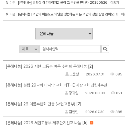
이전
[은혜나눔] 글빵집_애피타이저2_물이 그 주인을 만나자_20250526
이홍기
2
다음
[은혜나눔] 의인의 이름으로 의인을 영접하는 자는 의인의 상을 받을 것이요 [1]
이홍
[2]
[은혜나눔]
2026 서현 고등부 여름 수련회 은혜나눔
도윤성
2026.07.31
685
[은혜나눔]
분립 29교회 마지막 교회 더THE 사랑교회 창립4주년
장귀일
2026.08.03
621
[2]
[은혜나눔]
26 여름수련회 간증 (서현고등부)
김현민
2026.07.30
885
[5]
[은혜나눔]
2026 서현고등부 제주단기선교 나눔
N