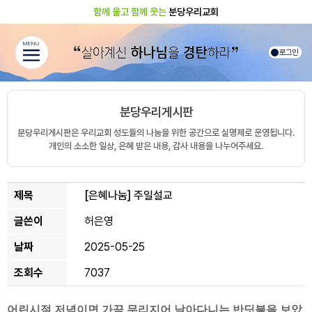
함께 울고 함께 웃는
분당우리교회
MENU
로그인
분당우리게시판
분당우리게시판은 우리교회 성도들의 나눔을 위한 공간으로 실명제로 운영됩니다.
개인의 소소한 일상, 은혜 받은 내용, 감사 내용을 나누어주세요.
제목
[은혜나눔]
주일설교
글쓴이
허은영
날짜
2025-05-25
조회수
7037
어린시절 저녁이면 가끔 무리지어 날아다니는 반딧불을 보았