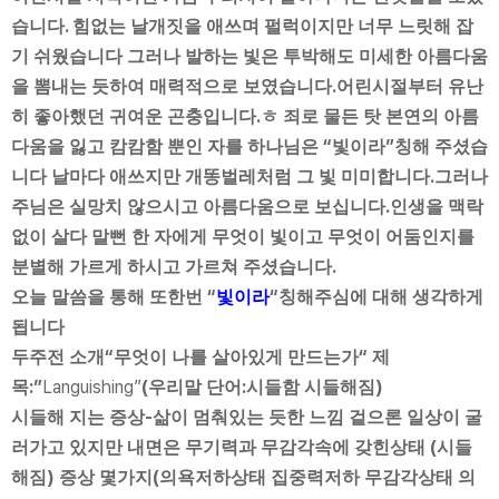
.
습니다
힘없는 날개짓을 애쓰며 펄럭이지만 너무 느릿해 잡
기 쉬웠습니다 그러나 발하는 빛은 투박해도 미세한 아름다움
.
을 뽐내는 듯하여 매력적으로 보였습니다
어린시절부터 유난
.
히 좋아했던 귀여운 곤충입니다
ㅎ 죄로 물든 탓 본연의 아름
“
”
다움을 잃고 캄캄함 뿐인 자를 하나님은
빛이라
칭해 주셨습
.
니다 날마다 애쓰지만 개똥벌레처럼 그 빛 미미합니다
그러나
.
주님은 실망치 않으시고 아름다움으로 보십니다
인생을 맥락
없이 살다 말뻔 한 자에게 무엇이 빛이고 무엇이 어둠인지를
.
분별해 가르게 하시고 가르쳐 주셨습니다
“
“
오늘 말씀을 통해 또한번
빛이라
칭해주심에 대해 생각하게
됩니다
“
“
두주전 소개
무엇이 나를 살아있게 만드는가
제
:”
Languishing”
(
:
)
목
우리말 단어
시들함 시들해짐
-
시들해 지는 증상
삶이 멈춰있는 듯한 느낌 겉으론 일상이 굴
(
러가고 있지만 내면은 무기력과 무감각속에 갖힌상태
시들
)
(
해짐
증상 몇가지
의욕저하상태 집중력저하 무감각상태 의