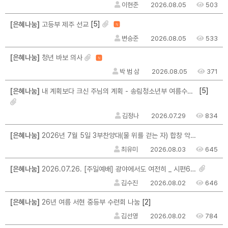
이현준
2026.08.05
503
[5]
[은혜나눔]
고등부 제주 선교
N
변승준
2026.08.05
533
[은혜나눔]
청년 바보 의사
N
박 범 삼
2026.08.05
371
[5]
[은혜나눔]
내 계획보다 크신 주님의 계획 - 송림청소년부 여름수련회를 마치며...
김정나
2026.07.29
834
[은혜나눔]
2026년 7월 5일 3부찬양대(물 위를 걷는 자) 합창 악보를 구할 수 없을까요?
최유미
2026.08.03
645
[은혜나눔]
2026.07.26. [주일예배] 광야에서도 여전히 _ 시편63편 _ 마크최 목사님
김수진
2026.08.02
646
[2]
[은혜나눔]
26년 여름 서현 중등부 수련회 나눔
김선영
2026.08.02
784