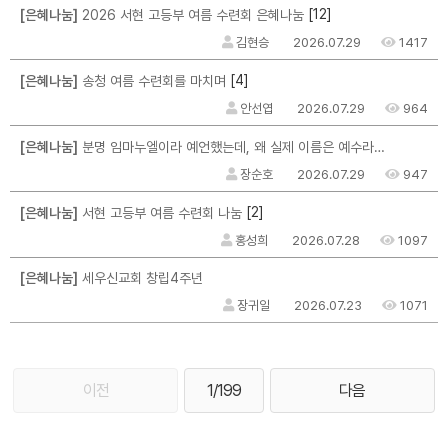
[12]
[은혜나눔]
2026 서현 고등부 여름 수련회 은혜나눔
김현승
2026.07.29
1417
[4]
[은혜나눔]
송청 여름 수련회를 마치며
안선엽
2026.07.29
964
[은혜나눔]
분명 임마누엘이라 예언했는데, 왜 실제 이름은 예수라고 지었을까?
장순호
2026.07.29
947
[2]
[은혜나눔]
서현 고등부 여름 수련회 나눔
홍성희
2026.07.28
1097
[은혜나눔]
세우신교회 창립4주년
장귀일
2026.07.23
1071
이전
1/199
다음