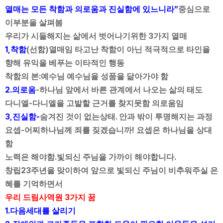
”
열매는 모든 착함과 의로움과 진실함에 있느니라
중심으로
이부분을 살펴봄
3
우리가 시들해지는 삶에서 벗어나기위한
가지 열매
1,
(
)
착함
선함
열매임 타고난 착함이 아닌 적극적으로 타인을
향해 유익을 베푸는 이타적인 행동
:
착함의 본
예수님 예수님을 성품을 닮아가야 함
2.
-
의로움
하나님 앞에서 바른 관계에서 나오는 삶의 태도
-
다니엘
다니엘을 고발할 근거를 찾지못함 의로움임
3,
-
.
진실함
숨겨진 것이 없는상태
안과 밖이 투명해지는 과정
-
!
요셉
어찌하나님께 죄를 짖겠습니까
요셉은 하나님을 상대
함
.
.
노력은 해야함
빛되신 주님을 가까이 해야합니다
23
창립
주년을 맞이하여 앞으로 빛되신 주님이 비추워주실 은
혜를 기억하면서
3
우리 드림사역원
가지 꿈
1.
다음세대를 살리기