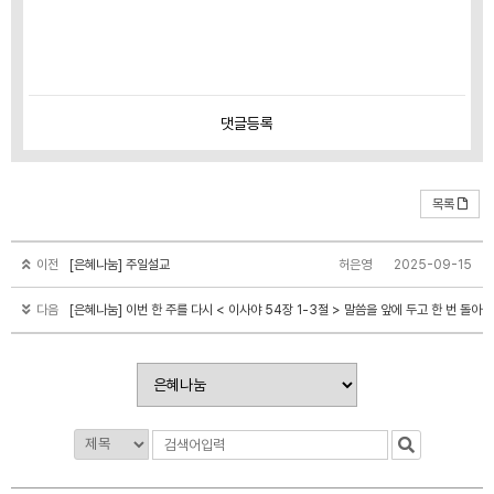
댓글
등록
목록
이전
[은혜나눔] 주일설교
허은영
2025-09-15
다음
[은혜나눔] 이번 한 주를 다시 < 이사야 54장 1-3절 > 말씀을 앞에 두고 한 번 돌아봅