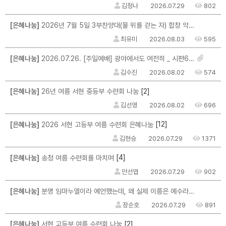
김정나
2026.07.29
802
[은혜나눔]
2026년 7월 5일 3부찬양대(물 위를 걷는 자) 합창 악보를 구할 수 없을까요?
최유미
2026.08.03
595
[은혜나눔]
2026.07.26. [주일예배] 광야에서도 여전히 _ 시편63편 _ 마크최 목사님
김수진
2026.08.02
574
[2]
[은혜나눔]
26년 여름 서현 중등부 수련회 나눔
김선영
2026.08.02
696
[12]
[은혜나눔]
2026 서현 고등부 여름 수련회 은혜나눔
김현승
2026.07.29
1371
[4]
[은혜나눔]
송청 여름 수련회를 마치며
안선엽
2026.07.29
902
[은혜나눔]
분명 임마누엘이라 예언했는데, 왜 실제 이름은 예수라고 지었을까?
장순호
2026.07.29
891
[2]
[은혜나눔]
서현 고등부 여름 수련회 나눔