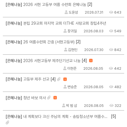
[2]
[은혜나눔]
2026 서현 고등부 여름 수련회 은혜나눔
도윤성
2026.07.31
643
[은혜나눔]
분립 29교회 마지막 교회 더THE 사랑교회 창립4주년
장귀일
2026.08.03
549
[2]
[은혜나눔]
26 여름수련회 간증 (서현고등부)
김현민
2026.07.30
842
[4]
[은혜나눔]
2026 서현고등부 제주단기선교 나눔
N
이현준
2026.08.05
442
[4]
[은혜나눔]
고등부 제주 선교
N
변승준
2026.08.05
482
[은혜나눔]
청년 바보 의사
N
박 범 삼
2026.08.05
322
[5]
[은혜나눔]
내 계획보다 크신 주님의 계획 - 송림청소년부 여름수련회를 마치며...