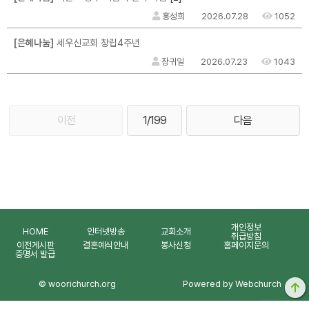
홍성희
2026.07.28
1052
[은혜나눔]
세우신교회 창립4주년
장귀일
2026.07.23
1043
이전
1/199
다음
개인정보
HOME
인터넷방송
교회소개
취급방침
이전게시판
결혼예식안내
봉사신청
홈페이지문의
증명서 발급
© woorichurch.org
Powered by Webchurch