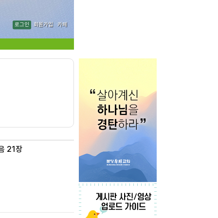
로그인
회원가입
카페
음 21장