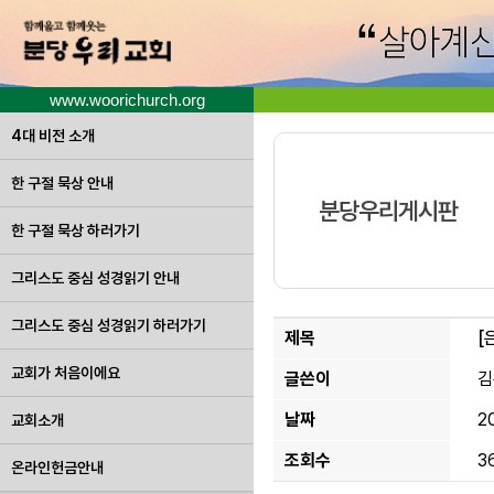
www.woorichurch.org
4대 비전 소개
한 구절 묵상 안내
분당우리게시판
한 구절 묵상 하러가기
그리스도 중심 성경읽기 안내
그리스도 중심 성경읽기 하러가기
제목
[
교회가 처음이에요
글쓴이
김
날짜
2
교회소개
조회수
3
온라인헌금안내