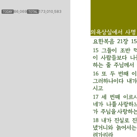
66,069
173,010,583
TODAY
TOTAL