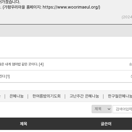
어가겠습니다.
(가평우리마을 홈페이지: https://www.woorimaeul.org/)
(2024
 내게 엄마밥 같은 곳이다. [4]
송
다 [1]
눔
은혜나눔
한여름밤의기도회
고난주간 은혜나눔
한구절은혜나
제목
글쓴이