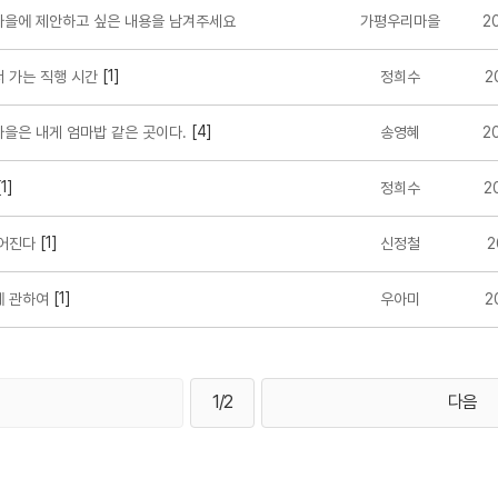
을에 제안하고 싶은 내용을 남겨주세요
가평우리마을
2
[1]
 가는 직행 시간
정희수
2
[4]
을은 내게 엄마밥 같은 곳이다.
송영혜
2
1]
정희수
2
[1]
어진다
신정철
2
[1]
 관하여
우아미
2
1/2
다음