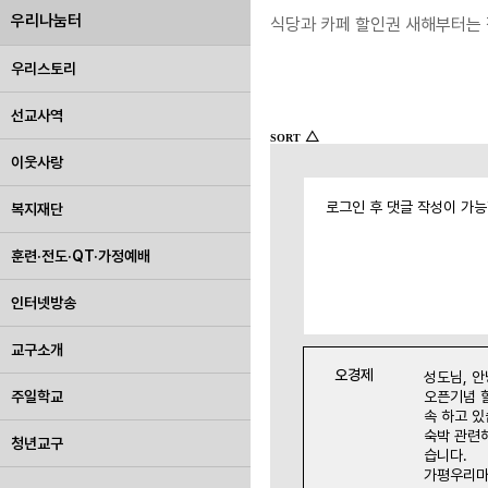
우리나눔터
식당과 카페 할인권 새해부터는 
우리스토리
선교사역
△
SORT
이웃사랑
로그인 후 댓글 작성이 가
복지재단
훈련·전도·QT·가정예배
인터넷방송
교구소개
오경제
성도님, 
주일학교
오픈기념 할
속 하고 있
숙박 관련
청년교구
습니다.
가평우리마