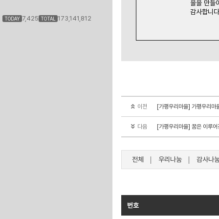
을을 만들
감사합니다. 
7,425
173,141,812
TODAY
TOTAL
이전
[가평우리마을] 가평우리마을은
다음
[가평우리마을] 꿈은 이루어진
전체
우리나눔
감사나
번호