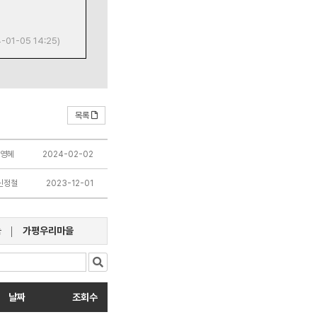
-01-05 14:25)
목록
영혜
2024-02-02
신정철
2023-12-01
눔
가평우리마을
날짜
조회수