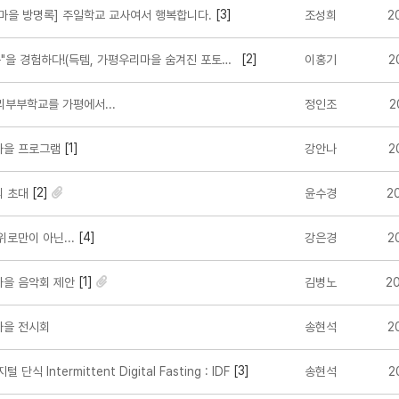
[3]
마을 방명록] 주일학교 교사여서 행복합니다.
조성희
2
[2]
을 경험하다!(득템, 가평우리마을 숨겨진 포토존 2 곳)
이홍기
2
리부부학교를 가평에서...
정인조
2
[1]
을 프로그램
강안나
2
[2]
 초대
윤수경
2
[4]
로만이 아닌...
강은경
2
[1]
을 음악회 제안
김병노
2
을 전시회
송현석
2
[3]
단식 Intermittent Digital Fasting : IDF
송현석
2