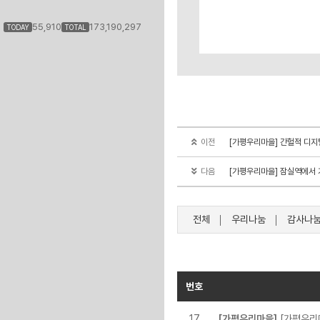
55,910
173,190,297
TODAY
TOTAL
이전
[가평우리마을] 간헐적 디지털 단식 
다음
[가평우리마을] 잠실역에서 가
전체
우리나눔
감사나
번호
17
[가평우리마을]
[가평우리