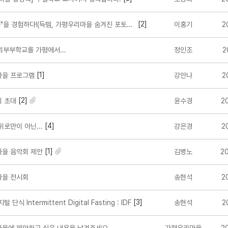
[2]
을 경험하다!(득템, 가평우리마을 숨겨진 포토존 2 곳)
이홍기
2
리부부학교를 가평에서...
정인조
2
[1]
을 프로그램
강안나
2
[2]
 초대
윤수경
2
[4]
로만이 아닌...
강은경
2
[1]
을 음악회 제안
김병노
2
을 전시회
송현석
2
[3]
단식 Intermittent Digital Fasting : IDF
송현석
2