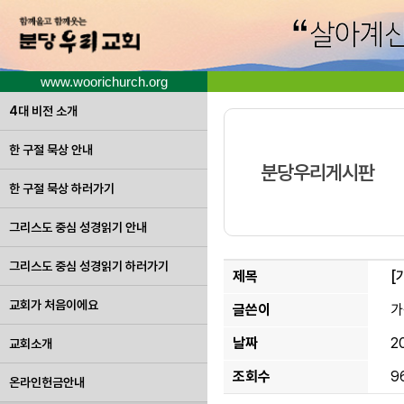
www.woorichurch.org
4대 비전 소개
한 구절 묵상 안내
분당우리게시판
한 구절 묵상 하러가기
그리스도 중심 성경읽기 안내
그리스도 중심 성경읽기 하러가기
제목
[
교회가 처음이에요
글쓴이
가
날짜
2
교회소개
조회수
9
온라인헌금안내