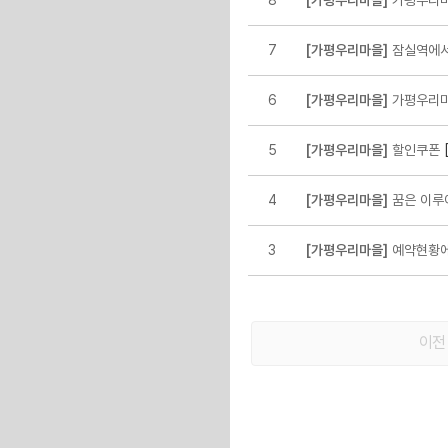
8
[가평우리마을]
가평우리마
7
[가평우리마을]
잠실역에서
6
[가평우리마을]
가평우리마
[
5
[가평우리마을]
할인쿠폰
4
[가평우리마을]
꿈은 이루
3
[가평우리마을]
예약현황에
이전