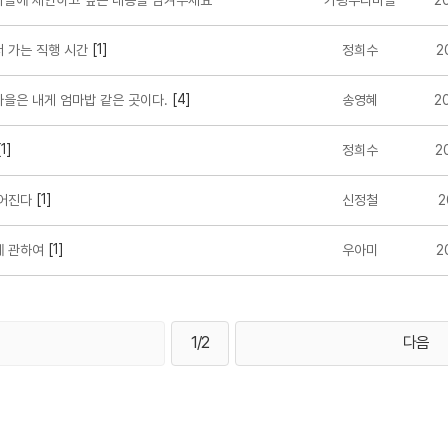
을에 제안하고 싶은 내용을 남겨주세요
가평우리마을
2
[1]
 가는 직행 시간
정희수
2
[4]
을은 내게 엄마밥 같은 곳이다.
송영혜
2
1]
정희수
2
[1]
어진다
신정철
2
[1]
 관하여
우아미
2
1/2
다음