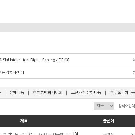
Intermittent Digital Fasting : IDF [3]
는 직행 시간 [1]
눔
은혜나눔
한여름밤의기도회
고난주간 은혜나눔
한구절은혜나
제목
글쓴이
[3]
마을 방명록] 주일학교 교사여서 행복합니다.
조성희
2