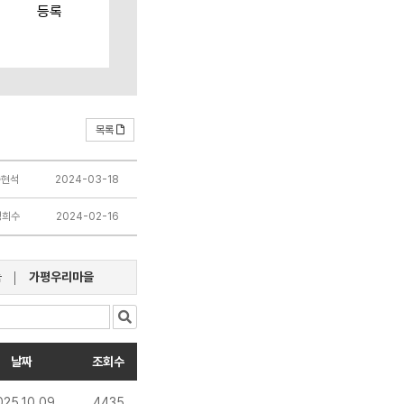
등록
목록
송현석
2024-03-18
정희수
2024-02-16
눔
가평우리마을
날짜
조회수
025.10.09
4435