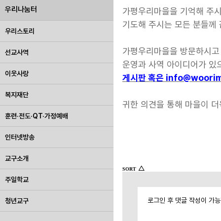
우리나눔터
가평우리마을을 기억해 주
기도해 주시는 모든 분들께
우리스토리
가평우리마을을 방문하시고 
선교사역
운영과 사역 아이디어가 있
이웃사랑
게시판 혹은 info@woorim
복지재단
귀한
의견을
통해
마을이
더
훈련·전도·QT·가정예배
인터넷방송
교구소개
△
SORT
주일학교
로그인 후 댓글 작성이 가
청년교구