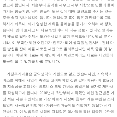
받고자 함입니다. 처음부터 골격을 세우고 세부 사항으로 만들어 들어
가기는 힘들지만, 남이 만들어 놓은 것에 대해 코멘트를 주시는 것은
조금 쉽지 않나 생각이 듭니다. 어리석고 흠이 많은 제안일수록 그리
하시기 쉬우니, 제가 엉성한 계획을 올려놓을 용기가 오히려 더 생겼
습니다. 읽어 보시고 더 나은 방안이나 더 나은 정보가 있다면 얼마든
지 댓글로 달아 주셔서 도와주시길 간절히 부탁드립니다. 댓글 뿐 아
니라, 이 부족한 제안 어딘가가 힌트가 되어 생각을 발전시켜, 전혀 다
른 방향을 잡아 이를 새로운 제안으로 올려주신다면 더욱 좋을 것 같
습니다. 어떤 형태로든 이 제안이 겨자씨만큼이라도 새로운 제안들에
도움이 될 수 있기를 바랄 뿐입니다.
가평우리마을은 공익성격의 기관으로 알고 있습니다만, 지속적 서
비스를 위해선 사업적 측면도 고려해야할 것만 같아 비용대비 효율성
과 지속성을 고려하는 비즈니스 모델 캔버스 방법론을 골자로 제안서
를 작성하고자 합니다. 2010년대 초반부터 시작했던 이런 접근법은 가
장 적은 자본과 인력으로 가장 빠르게 시장에 침투하려는 수많은 스타
트업이 사용했던 방법이라 가평우리마을에도 적합하지 않을까 생각
했습니다. 이 방법으로 시장에 자리잡은 회사들을 통해 검증된 수단이