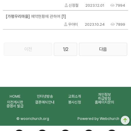
신정철
2023.12.01
7994
[1]
[가평우리마을]
예약현황에 관하여
우아미
2023.10.24
7899
이전
1/2
다음
개인정보
HOME
인터넷방송
교회소개
취급방침
이전게시판
결혼예식안내
봉사신청
홈페이지문의
증명서 발급
© woorichurch.org
Powered by Webchurch