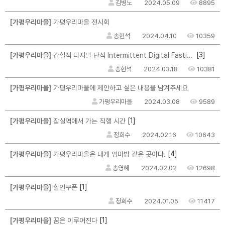
김병노
2024.05.09
8895
[가평우리마을]
가평우리마을 전시회
송현석
2024.04.10
10359
[3]
[가평우리마을]
간헐적 디지털 단식 Intermittent Digital Fasting : IDF
송현석
2024.03.18
10381
[가평우리마을]
가평우리마을에 제안하고 싶은 내용을 남겨주세요
가평우리마을
2024.03.08
9589
[1]
[가평우리마을]
잠실역에서 가는 직행 시간
정희수
2024.02.16
10643
[4]
[가평우리마을]
가평우리마을은 내게 엄마밥 같은 곳이다.
송영혜
2024.02.02
12698
[1]
[가평우리마을]
할인쿠폰
정희수
2024.01.05
11417
[1]
[가평우리마을]
꿈은 이루어진다