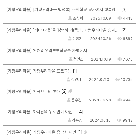
[3]
[가평우리마을]
[가평우리마을 방명록] 주일학교 교사여서 행복합니다.
조성희
2025.10.09
4418
[2]
[가평우리마을]
"라마 나욧"을 경험하다!(득템, 가평우리마을 숨겨진 포토존 2 곳)
이홍기
2024.10.26
6897
[가평우리마을]
2024 우리부부학교를 가평에서...
정인조
2024.10.19
7675
[1]
[가평우리마을]
가평우리마을 프로그램
강안나
2024.07.10
10735
[2]
[가평우리마을]
천국으로의 초대
윤수경
2024.06.20
8980
[4]
[가평우리마을]
하나님의 위로만이 아닌...
강은경
2024.06.10
9942
[1]
[가평우리마을]
가평우리마을 음악회 제안