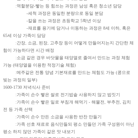
:역할분담-빻는 등 힘쓰는 과정은 남성 혹은 청소년 담당
-세척 과정은 동일한 분량으로 동일 분담
-칼을 쓰는 과정은 초등학교 5학년 이상
-재료를 용기에 담거나 이동하는 과정은 8세 이하, 혹은
65세 이상 가족이 담당
:간장, 소금, 된장, 고추장 등이 어떻게 만들어지는지 간단한 체
험이 가능하다면 시간 배정
:소금 같은 경우 바닷물을 태양열로 졸여서 만드는 과정 체험
가능 (태양열을 이용한 적정기술 체험)
:메주같은 전통 양념 기본재료를 만드는 체험도 가능 (콩으로
빚는 과정의 일부)
1600-1730 저녁식사 준비
:가족이 손수 빻은 쌀로 전기밥솥 사용하지 않고 밥짓기
:가족이 손수 빻은 밀로 부침개 해먹기 - 해물전, 부추전, 김치
전 등 가족 선택
:가족이 손수 만든 소금을 사용한 반찬 만들기
:가족 선호 재료로 음식만들되 평소 만들던 가족 구성원이 아닌
평소 하지 않던 가족이 같은 맛 내보기