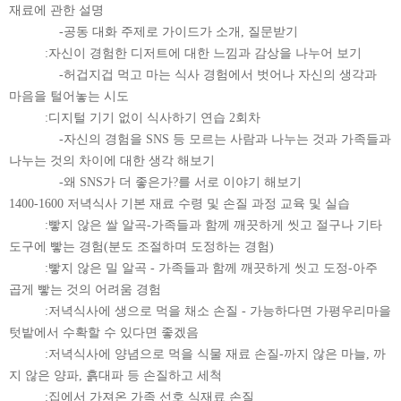
재료에 관한 설명
-공동 대화 주제로 가이드가 소개, 질문받기
:자신이 경험한 디저트에 대한 느낌과 감상을 나누어 보기
-허겁지겁 먹고 마는 식사 경험에서 벗어나 자신의 생각과
마음을 털어놓는 시도
:디지털 기기 없이 식사하기 연습 2회차
-자신의 경험을 SNS 등 모르는 사람과 나누는 것과 가족들과
나누는 것의 차이에 대한 생각 해보기
-왜 SNS가 더 좋은가?를 서로 이야기 해보기
1400-1600 저녁식사 기본 재료 수령 및 손질 과정 교육 및 실습
:빻지 않은 쌀 알곡-가족들과 함께 깨끗하게 씻고 절구나 기타
도구에 빻는 경험(분도 조절하며 도정하는 경험)
:빻지 않은 밀 알곡 - 가족들과 함께 깨끗하게 씻고 도정-아주
곱게 빻는 것의 어려움 경험
:저녁식사에 생으로 먹을 채소 손질 - 가능하다면 가평우리마을
텃밭에서 수확할 수 있다면 좋겠음
:저녁식사에 양념으로 먹을 식물 재료 손질-까지 않은 마늘, 까
지 않은 양파, 흙대파 등 손질하고 세척
:집에서 가져온 가족 선호 식재료 손질