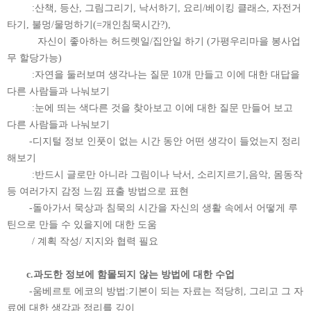
:산책, 등산, 그림그리기, 낙서하기, 요리/베이킹 클래스, 자전거
타기, 불멍/물멍하기(=개인침묵시간?),
자신이 좋아하는 허드렛일/집안일 하기 (가평우리마을 봉사업
무 할당가능)
:자연을 둘러보며 생각나는 질문 10개 만들고 이에 대한 대답을
다른 사람들과 나눠보기
:눈에 띄는 색다른 것을 찾아보고 이에 대한 질문 만들어 보고
다른 사람들과 나눠보기
-디지털 정보 인풋이 없는 시간 동안 어떤 생각이 들었는지 정리
해보기
:반드시 글로만 아니라 그림이나 낙서, 소리지르기,음악, 몸동작
등 여러가지 감정 느낌 표출 방법으로 표현
-돌아가서 묵상과 침묵의 시간을 자신의 생활 속에서 어떻게 루
틴으로 만들 수 있을지에 대한 도움
/ 계획 작성/ 지지와 협력 필요
c.과도한 정보에 함몰되지 않는 방법에 대한 수업
-움베르토 에코의 방법:기본이 되는 자료는 적당히, 그리고 그 자
료에 대한 생각과 정리를 깊이