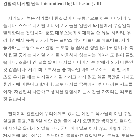
간헐적 디지털 단식 Intermittent Digital Fasting : IDF
지명도가 높은 작가들이 한결같이 이구동성으로 하는 이야기가 있
습니다. 스스로 디지털 미디어 기기들을 일년에 6개월에서 수십일씩
멀리한다는 것입니다. 호모 데우스등의 화제작을 쓴 유발 하라리, 우
리나라에서 유독 인기가 높은 프랑스 작가 베르나르 베르베르, 제가
좋아하는 프랑스 작가 알랭 드 보통 등 꼽자면 정말 많기도 합니다. 특
히 집필 중에는 디지털 기기를 사용하지 않는다는 이야기도 많이 들었
습니다. 호흡이 긴 글을 쓸 때 디지털 미디어가 큰 방해가 되기 때문인
것 같습니다. 세계 최고 부자들 중 하나인 마이크로소프트의 빌 게이
츠도 휴가같 때는 디지털기기을 가지고 가지 않고 읽을 책만을 가지고
휴양지에 머문다고 합니다. 모두 디지털 중독에서 벗어나려는 시도들
이자, 자신만의 차분하고 생각을 침잠시키는 시간을 가지려는 의도인
것 같습니다.
엘리야의 갈멜산이 우리에게도 있냐는 이찬수 목사님의 이번 주일
설교를 듣고, 3월 8일 제안 요청 글에 대해 오랫동안 생각했던 결과인
이 제안을 올리게 되었습니다. 굳이 이메일로 하지 않고 이렇게 공개
게시판에 하는 이유는, 저보다 더 훌륭하고 경험많으신 분들의 도움을