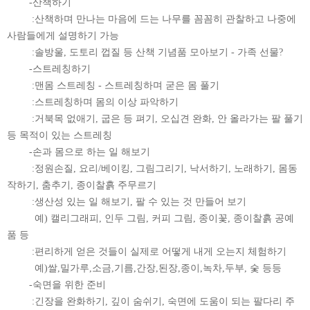
-산책하기
:산책하며 만나는 마음에 드는 나무를 꼼꼼히 관찰하고 나중에
사람들에게 설명하기 가능
:솔방울, 도토리 껍질 등 산책 기념품 모아보기 - 가족 선물?
-스트레칭하기
:맨몸 스트레칭 - 스트레칭하며 굳은 몸 풀기
:스트레칭하며 몸의 이상 파악하기
:거북목 없애기, 굽은 등 펴기, 오십견 완화, 안 올라가는 팔 풀기
등 목적이 있는 스트레칭
-손과 몸으로 하는 일 해보기
:정원손질, 요리/베이킹, 그림그리기, 낙서하기, 노래하기, 몸동
작하기, 춤추기, 종이찰흙 주무르기
:생산성 있는 일 해보기, 팔 수 있는 것 만들어 보기
예) 캘리그래피, 인두 그림, 커피 그림, 종이꽃, 종이찰흙 공예
품 등
:편리하게 얻은 것들이 실제로 어떻게 내게 오는지 체험하기
예)쌀,밀가루,소금,기름,간장,된장,종이,녹차,두부, 숯 등등
-숙면을 위한 준비
:긴장을 완화하기, 깊이 숨쉬기, 숙면에 도움이 되는 팔다리 주