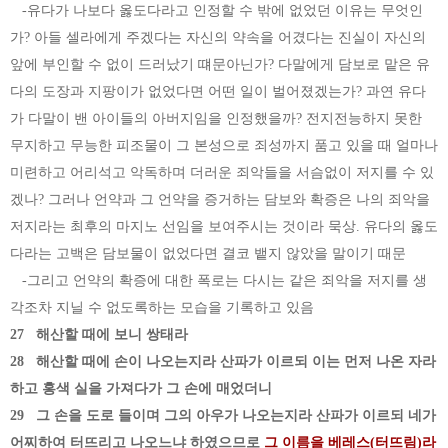
-유다가 나보다 옳도다라고 인정할 수 밖에 없었던 이유는 무엇인
가? 아들 셀라에게 주겠다는 자신의 약속을 어겼다는 진실이 자신의
앞에 부인할 수 없이 드러났기 떄문아닌가? 다말에게 담보로 맡은 유
다의 도장과 지팡이가 없었다면 어떤 일이 벌어졌겠는가? 과연 유다
가 다말이 밴 아이들의 아버지임을 인정했을까? 전지전능하지 못한
무지하고 무능한 피조물이 그 본성으로 죄성까지 품고 있을 때 얼마나
미련하고 어리석고 악독하며 더러운 죄악들을 서슴없이 저지를 수 있
겠나? 그러나 언약과 그 언약을 증거하는 담보와 확증은 나의 죄악을
저지라는 최후의 마지노 선임을 보여주시는 것이라 묵상. 유다의 옳도
다라는 고백은 담보물이 없었다면 결코 뱉지 않았을 말이기 때문
-그리고 언약의 확증에 대한 폭로는 다시는 같은 죄악을 저지를 생
각조차 지닐 수 없도록하는 모습을 기록하고 있음
27 해산할 때에 보니 쌍태라
28 해산할 때에 손이 나오는지라 산파가 이르되 이는 먼저 나온 자라
하고 홍색 실을 가져다가 그 손에 매었더니
29 그 손을 도로 들이며 그의 아우가 나오는지라 산파가 이르되 네가
어찌하여 터뜨리고 나오느냐 하였으므로
그 이름을 베레스(터뜨림)라