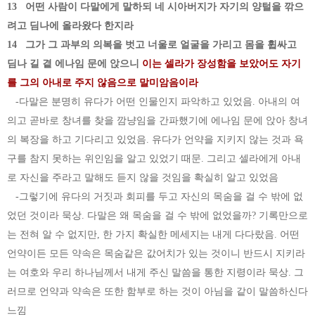
13 어떤 사람이 다말에게 말하되 네 시아버지가 자기의 양털을 깎으
려고 딤나에 올라왔다 한지라
14 그가 그 과부의 의복을 벗고 너울로 얼굴을 가리고 몸을 휩싸고
딤나 길 곁 에나임 문에 앉으니
이는 셀라가 장성함을 보았어도 자기
를 그의 아내로 주지 않음으로 말미암음이라
-다말은 분명히 유다가 어떤 인물인지 파악하고 있었음. 아내의 여
의고 곧바로 창녀를 찾을 깜냥임을 간파했기에 에나임 문에 앉아 창녀
의 복장을 하고 기다리고 있었음. 유다가 언약을 지키지 않는 것과 욕
구를 참지 못하는 위인임을 알고 있었기 때문. 그리고 셀라에게 아내
로 자신을 주라고 말해도 듣지 않을 것임을 확실히 알고 있었음
-그렇기에 유다의 거짓과 회피를 두고 자신의 목숨을 걸 수 밖에 없
었던 것이라 묵상. 다말은 왜 목숨을 걸 수 밖에 없었을까? 기록만으로
는 전혀 알 수 없지만, 한 가지 확실한 메세지는 내게 다다랐음. 어떤
언약이든 모든 약속은 목숨같은 값어치가 있는 것이니 반드시 지키라
는 여호와 우리 하나님께서 내게 주신 말씀을 통한 지령이라 묵상. 그
러므로 언약과 약속은 또한 함부로 하는 것이 아님을 같이 말씀하신다
느낌