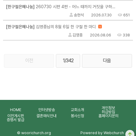
[한구절은혜나눔]
260730 시편 4편 - 어느 때까지 거짓을 구하려는가
송현석
2026.07.30
651
[한구절은혜나눔]
김영종님의 8월 6일 한 구절 한 마디
N
김영종
2026.08.06
338
이전
1/342
다음
개인정보
HOME
인터넷방송
교회소개
취급방침
이전게시판
결혼예식안내
봉사신청
홈페이지문의
증명서 발급
© woorichurch.org
Powered by Webchurch