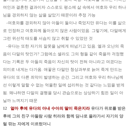
여인과 결혼한 결과이자 스스로도 평소에 삶 속에서 여호와 우리 하나
님을 경외하지 않는 삶을 살았기 때문이라 추정 가능
-여호와를 경외하지 않아 아들이 둘이나 죽었지만 유다는 이를 삶으
로 인정하고 여호와께 돌아오지 않은 사람이었음. 그렇기에, 다말에게
그런 위선적 태도를 서슴지 않고 취할 수 있었던 것
-유다는 또한 자기의 잘못을 남에게 떠넘기고 있음. 엘과 오난의 죽
음이 다말의 탓인가? 그럼에소 셀라도 그의 형들 같이 죽을까 걱정했
다는 기록은 두 아들의 죽음이 자신의 탓이 전혀 아니라고 여겼다는
의미로 내게는 다가옴. 애꿓은 다말만 청상과부로 늙어 죽게 만드는
유다의 또 다른 죄악이 발생하는 순간. 그리고 여호와 우리 하나님께
선 이렇게 말할 수 없는 억울한 일에 섭리하는 것 같다는 느낌을 받게
됨. 왜냐하면 다말의 결행을 당시 관습으로는 상상하기 힘든 일이 아
닐까 느껴지기 때문
12
얼마 후에 유다의 아내 수아의 딸이 죽은지라
유다가 위로를 받은
후에 그의 친구 아둘람 사람 히라와 함께 딤나로 올라가서 자기의 양
털 깎는 자에게 이르렀더니