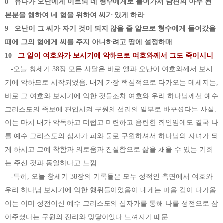
8 유다가 오난에게 이르되 네 형수에게로 들어가서 남편의 아우 된
본분을 행하여 네 형을 위하여 씨가 있게 하라
9 오난이 그 씨가 자기 것이 되지 않을 줄 알므로 형수에게 들어갔을
때에 그의 형에게 씨를 주지 아니하려고 땅에 설정하매
10
그 일이 여호와가 보시기에 악하므로 여호와께서 그도 죽이시니
-오늘 창세기 38장 모든 사달은 바로 엘과 오난이 여호와께서 보시
기에 악하므로 시작되었음. 내게 가장 핵심적으로 다가오는 메세지는,
바로 그 여호와 보시기에 악한 것들조차 여호와 우리 하나님께선 예수
그리스도의 족보에 편입시켜 구원의 섭리의 일부로 바꾸셨다는 사실.
이는 마치 내가 악독하고 더럽고 미련하고 음란한 죄인임에도 결국 나
를 예수 그리스도의 십자가 피와 물로 구원하셔서 하나님의 자녀가 되
게 하시고 그예 착함과 의로움과 진실함으로 삶을 채울 수 있는 기회
는 주신 것과 동일하다고 느낌
-특히, 오늘 창세기 38장의 기록들은 모두 성적인 측면에서 여호와
우리 하나님 보시기에 악한 행위들이었음이 내게는 마음 깊이 다가옴.
이는 이미 성전이신 예수 그리스도의 십자가를 통해 나를 성전으로 삼
아주셨다는 구원의 진리와 맞닿아있다 느껴지기 때문