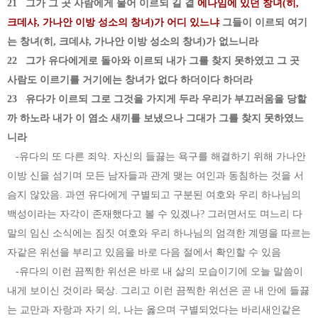
21 그가 그 곳 사람에게 물어 이르되 길 곁
에나임에 있던 창녀(히,
크데샤, 가나안 이방 성소의 창녀)가 어디 있느냐
그들이 이르되 여기
는 창녀(히, 크데샤, 가나안 이방 성소의 창녀)가 없느니라
22 그가 유다에게로 돌아와 이르되 내가 그를 찾지 못하였고 그 곳
사람도 이르기를 거기에는 창녀가 없다 하더이다 하더라
23 유다가 이르되 그로 그것을 가지게 두라 우리가 부끄러움을 당할
까 하노라 내가 이 염소 새끼를 보냈으나 그대가 그를 찾지 못하였느
니라
-유다의 또 다른 죄악. 자신의 들끓는 욕구를 해결하기 위해 가나안
이방 신을 섬기며 모든 남자들과 관계 맺는 여인과 동침하는 것을 서
슴지 않았음. 과연 유다에게 구별되고 구분된 여호와 우리 하나님의
백성이라는 자각이 존재했다고 볼 수 있겠나? 그러면서도 며느리 다
말의 임신 소식에는 짐짓 여호와 우리 하나님의 엄격한 계명을 따르는
자같은 위선을 부리고 있음을 바로 다음 절에서 확인할 수 있음
-유다의 이런 끔찍한 위선은 바로 내 삶의 모습이기에 오늘 말씀이
내게 보이신 것이라 묵상. 그리고 이런 끔찍한 위선은 곧 내 안에 들끓
는 교만과 자랑과 자기 의, 나는 옳으며 구별되었다는 바리새인같은