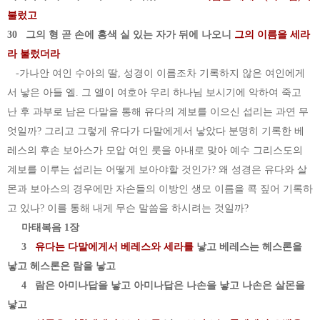
불렀고
30 그의 형 곧 손에 홍색 실 있는 자가 뒤에 나오니
그의 이름을 세라
라 불렀더라
-가나안 여인 수아의 딸, 성경이 이름조차 기록하지 않은 여인에게
서 낳은 아들 엘. 그 엘이 여호아 우리 하나님 보시기에 악하여 죽고
난 후 과부로 남은 다말을 통해 유다의 계보를 이으신 섭리는 과연 무
엇일까? 그리고 그렇게 유다가 다말에게서 낳았다 분명히 기록한 베
레스의 후손 보아스가 모압 여인 룻을 아내로 맞아 예수 그리스도의
계보를 이루는 섭리는 어떻게 보아야할 것인가? 왜 성경은 유다와 살
몬과 보아스의 경우에만 자손들의 이방인 생모 이름을 콕 짚어 기록하
고 있나? 이를 통해 내게 무슨 말씀을 하시려는 것일까?
마태복음 1장
3
유다는 다말에게서 베레스와 세라를
낳고 베레스는 헤스론을
낳고 헤스론은 람을 낳고
4 람은 아미나답을 낳고 아미나답은 나손을 낳고 나손은 살몬을
낳고