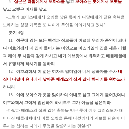
5
살몬은 라합에게서 보아스를
낳고
보아스는 룻에게서 오벳을
낳고 오벳은 이새를 낳고
-그렇게 보아스에게서 오벳을 낳은 룻에게 다말에게와 같은 축복을
노래하는 성경 기록은 또 나아게 무엇을 이야기하고 있
나?
룻기 4장
11 성문에 있는 모든 백성과 장로들이 이르되 우리가 증인이 되나
니 여호와께서 네 집에 들어가는 여인으로 이스라엘의 집을 세운 라헬
과 레아 두 사람과 같게 하시고 네가 에브랏에서 유력하고 베들레헴에
서 유명하게 하시기를 원하며
12 여호와께서 이 젊은 여자로 말미암아 네게 상속자를 주사
네
집이 다말이 유다에게 낳아준 베레스의 집과 같게 하시기를 원하노라
하니라
13 이에 보아스가 룻을 맞이하여 아내로 삼고 그에게 들어갔더니
여호와께서 그에게 임신하게 하시므로 그가 아들을 낳은지라
-다말과 베레스의 집과 같은 축복을 받은 룻이 예수 그리스도가 태
어나신 베들레헴에서 아들 오벳을 통해 다윗까지의 계보를 단순에 이
루시는 섭리는 나에게 무엇을 말씀하시는 것일까?