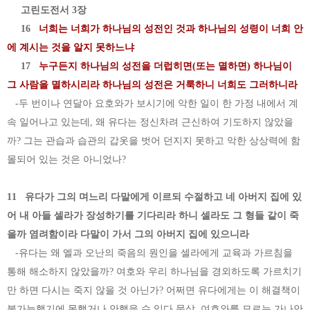
고린도전서 3장
16
너희는 너희가 하나님의 성전인 것과 하나님의 성령이 너희 안
에 계시는 것을 알지 못하느냐
17
누구든지 하나님의 성전을 더럽히면(또는 멸하면) 하나님이
그 사람을 멸하시리라 하나님의 성전은 거룩하니 너희도 그러하니라
-두 번이나 연달아 요호와가 보시기에 악한 일이 한 가정 내에서 계
속 일어나고 있는데, 왜 유다는 정신차려 근신하여 기도하지 않았을
까? 그는 관습과 습관의 갑옷을 벗어 던지지 못하고 악한 상상력에 함
몰되어 있는 것은 아니었나?
11 유다가 그의 며느리 다말에게 이르되 수절하고 네 아버지 집에 있
어 내 아들 셀라가 장성하기를 기다리라 하니 셀라도 그 형들 같이 죽
을까 염려함이라 다말이 가서 그의 아버지 집에 있으니라
-유다는 왜 엘과 오난의 죽음의 원인을 셀라에게 교육과 가르침을
통해 해소하지 않았을까? 여호와 우리 하나님을 경외하도록 가르치기
만 하면 다시는 죽지 않을 것 아닌가? 어쩌면 유다에게는 이 해결책이
불가능했기에 못했거나 안했을 수 있다 묵상. 여호와를 모르는 가나안