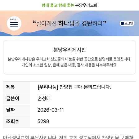
함께 울고 함께 웃는
분당우리교회
MENU
로그인
분당우리게시판
분당우리게시판은 우리교회 성도들의 나눔을 위한 공간으로 실명제로 운영됩니다.
개인의 소소한 일상, 은혜 받은 내용, 감사 내용을 나누어주세요.
제목
[우리나눔]
찬양집 구매 문의드립니다.
글쓴이
손성태
날짜
2026-03-11
조회수
5298
마산성막교회 부목사입니다. 저희 교회 성도님께서 찬양집을 구매하