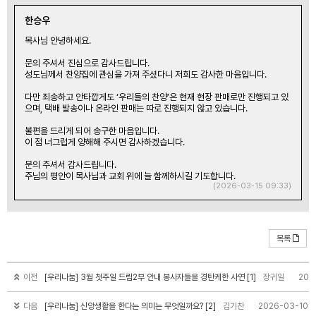
한승우
목사님 안녕하세요.
문의 주셔서 진심으로 감사드립니다.
성도님께서 찬양집에 관심을 가져 주셨다니 저희도 감사한 마음입니다.
다만 죄송하고 안타깝게도 ‘우리들의 찬양’은 현재 현장 판매로만 진행되고 있
으며, 택배 발송이나 온라인 판매는 따로 진행되지 않고 있습니다.
불편을 드리게 되어 송구한 마음입니다.
이 점 너그럽게 양해해 주시면 감사하겠습니다.
문의 주셔서 감사드립니다.
주님의 평안이 목사님과 교회 위에 늘 함께하시길 기도합니다.
(2026-03-15 09:33)
목록
이전
[우리나눔] 3월 첫주일 드림2부 안내 봉사자들을 경탄케한 사연 [1]
장귀일
202
다음
[우리나눔] 신앙생활을 한다는 의미는 무엇일까요? [2]
김기찬
2026-03-10