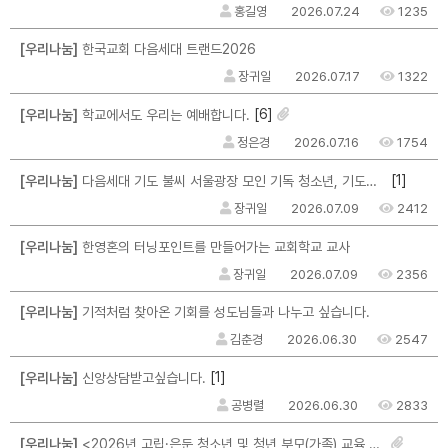
홍길영
2026.07.24
1235
[우리나눔]
한국교회 다음세대 트랜드2026
장귀일
2026.07.17
1322
[6]
[우리나눔]
학교에서도 우리는 예배합니다.
정은경
2026.07.16
1754
[1]
[우리나눔]
다음세대 기도 불씨 서울광장 모인 기독 청소년, 기도운동 불씨 지폈다
장귀일
2026.07.09
2412
[우리나눔]
한영혼의 터닝포인트를 만들어가는 교회학교 교사
장귀일
2026.07.09
2356
[우리나눔]
기적처럼 찾아온 기회를 성도님들과 나누고 싶습니다.
김춘경
2026.06.30
2547
[1]
[우리나눔]
신앙상담받고싶습니다.
공병렬
2026.06.30
2833
[우리나눔]
<2026년 고립·은둔 청소년 및 청년 부모(가족) 교육 및 자조모임 참여자 모집>