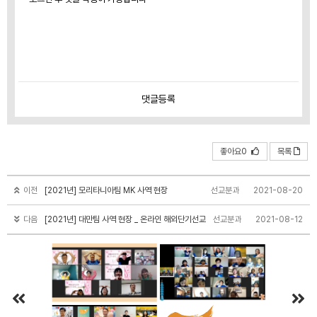
댓글
등록
좋아요0
목록
이전
[2021년] 모리타니아팀 MK 사역 현장
선교분과
2021-08-20
다음
[2021년] 대만팀 사역 현장 _ 온라인 해외단기선교
선교분과
2021-08-12