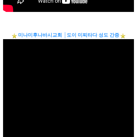
미나미후나바시교회 │도이 미찌타다 성도
간증