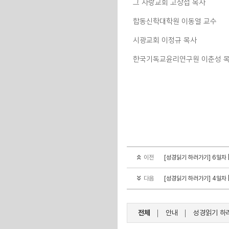
그 사랑교회 고상섭 목사
합동신학대학원 이동열 교수
시광교회 이정규 목사
한국기독교윤리연구원 이춘성 
이전
[성경읽기 하러가기] 6일차 
다음
[성경읽기 하러가기] 4일차 |
전체
안내
성경읽기 하