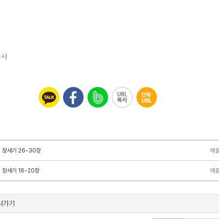
목사
| 창세기 26-30장
에
 창세기 16-20장
에
러가기