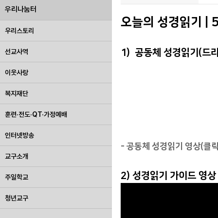
우리나눔터
오늘의 성경읽기 | 5
우리스토리
1) 공동체 성경읽기(드
선교사역
이웃사랑
복지재단
훈련·전도·QT·가정예배
인터넷방송
- 공동체 성경읽기 영상(클릭
교구소개
2) 성경읽기 가이드 영상
주일학교
청년교구