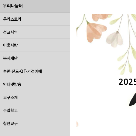
우리나눔터
우리스토리
선교사역
이웃사랑
복지재단
훈련·전도·QT·가정예배
인터넷방송
교구소개
주일학교
청년교구