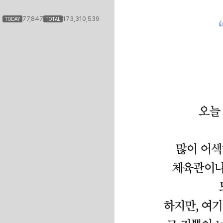
77,847
173,310,539
TODAY
TOTAL