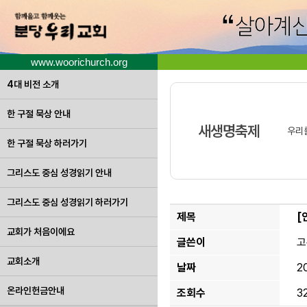
www.woorichurch.org
4대 비전 소개
한 구절 묵상 안내
새생명축제
우리
한 구절 묵상 하러가기
그리스도 중심 성경읽기 안내
그리스도 중심 성경읽기 하러가기
제목
[
교회가 처음이에요
글쓴이
고
교회소개
날짜
2
온라인헌금안내
조회수
3