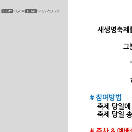
91,486
173,225,873
TODAY
TOTAL