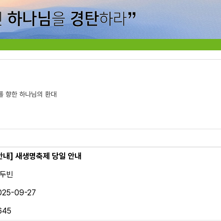
를 향한 하나님의 환대
안내]
새생명축제 당일 안내
두빈
025-09-27
645