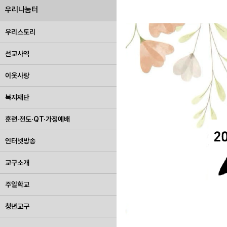
우리나눔터
우리스토리
선교사역
이웃사랑
복지재단
훈련·전도·QT·가정예배
인터넷방송
교구소개
주일학교
청년교구