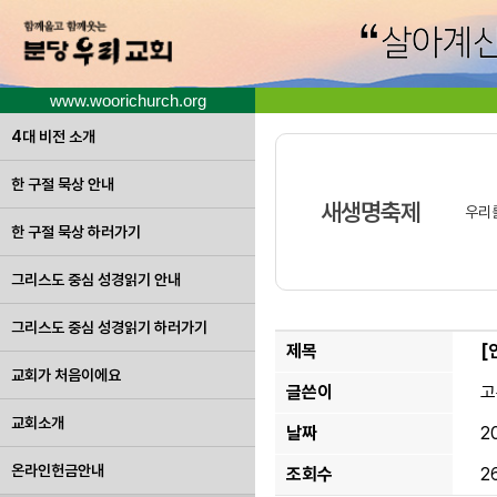
www.woorichurch.org
4대 비전 소개
한 구절 묵상 안내
새생명축제
우리
한 구절 묵상 하러가기
그리스도 중심 성경읽기 안내
그리스도 중심 성경읽기 하러가기
제목
[
교회가 처음이에요
글쓴이
고
교회소개
날짜
2
온라인헌금안내
조회수
2