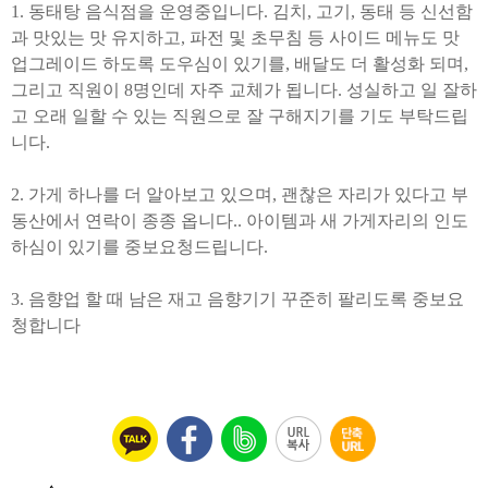
1.
동태탕 음식점을 운영중입니다
.
김치
,
고기
,
동태 등 신선함
과 맛있는 맛 유지하고
,
파전 및 초무침 등 사이드 메뉴도 맛
업그레이드 하도록 도우심이 있기를
,
배달도 더 활성화 되며
,
그리고 직원이
8
명인데 자주 교체가 됩니다
.
성실하고 일 잘하
고 오래 일할 수 있는 직원으로 잘 구해지기를 기도 부탁드립
니다
.
2.
가게 하나를 더 알아보고 있으며
, 괜찮은 자리가 있다고 부
동산에서 연락이 종종 옵니다.
.
아이템과 새 가게자리의 인도
하심이 있기를 중보요청드립니다
.
3.
음향업 할 때 남은 재고 음향기기 꾸준히 팔리도록 중보요
청합니다