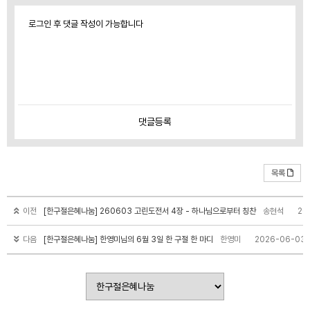
로그인 후 댓글 작성이 가능합니다
댓글
등록
목록
이전
[한구절은혜나눔] 260603 고린도전서 4장 - 하나님으로부터 칭찬
송현석
20
다음
[한구절은혜나눔] 한영미님의 6월 3일 한 구절 한 마디
한영미
2026-06-03