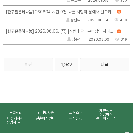
문효숙
2026.08.06
320
[한구절은혜나눔]
260804 시편 9편-나를 사망의 문에서 일으키시는 주여
N
송현석
2026.08.04
400
[한구절은혜나눔]
2026.08.06. (목) [시편 11편] 무너짐의 자리에서 / 그 시선이 나를 지킵니다
N
김수진
2026.08.06
319
이전
1/342
다음
개인정보
HOME
인터넷방송
교회소개
취급방침
이전게시판
결혼예식안내
봉사신청
홈페이지문의
증명서 발급