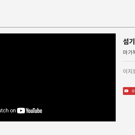
섬기
찬 양
특별행사
주일학
마가복
주일 찬양팀
고난주간
영아부
1부 찬양대
가을특새
유아부
이지
2부 찬양대
특별예배/행사
유치부
3부 찬양대
QT강좌
유년부
간증
초등부
유
특송
소년부
성경읽기가이드영상
중등부
고등부
송림청소년부