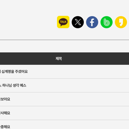
제목
해 십계명을 주셨어요
노 하나님 생각 예스
돌보아요
감사해요
순종해요