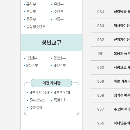
유치부
유년부
초등부
소년부
964
성령님을 
중등부
고등부
963
제사장이신 
송림청소년부
962
선지자이신
청년교구
961
복음의 능
1청년부
2청년부
3청년부
4청년부
960
사랑으로 
959
하늘 가족 
이전 게시판
4부 청년예배
4부 찬양대
958
섬기신 예
5부 찬양팀
특별집회
수어통역
957
주 안에서
956
하나님은 