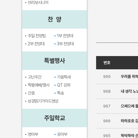
브라보시니어
찬 양
주일 찬양팀
1부 찬양대
2부 찬양대
3부 찬양대
특별행사
번호
969
우리를 위
고난주간
가을특새
특별예배/행사
QT 강좌
968
내 생각 노
간증
특송
성경읽기가이드영상
967
으쌰으쌰 
주일학교
966
하하호호 
영아부
유아부
965
뚝딱뚝딱 