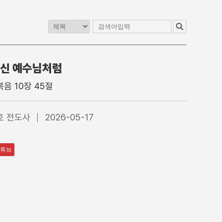
신 예수님처럼
교
청년교구
이전 게시판
음 10장 45절
1청년부
4부 청년예배
2청년부
4부 찬양대
호 전도사
2026-05-17
3청년부
5부 찬양팀
4청년부
특별집회
수어통역
튜브