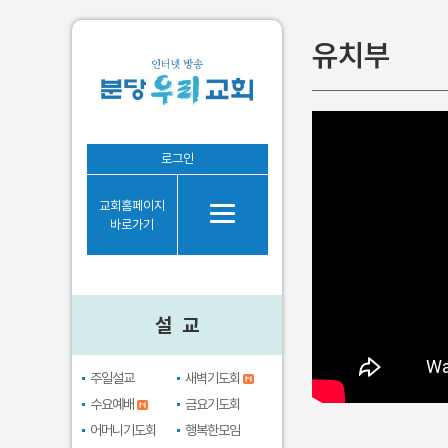
유치부
설 교
로그인
주일설교
교회홈페이지
새벽기도회
바로가기
수요예배
금요기도회
어머니기도회
설 교
행복한모임
브라보시니어
주일설교
새벽기도회
수요예배
금요기도회
어머니기도회
행복한모임