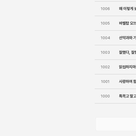
1006
왜 이렇게 
1005
바벨탑 오브
1004
선악과와 
1003
잘했다, 잘
1002
읽씹하지마
1001
사랑하여 
1000
특목고 말