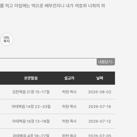
기를 먹고 아침에는 떡으로 배부르리니 내가 여호와 너희의 하
내용닫기-
본문말씀
설교자
날짜
요한복음 21장 15~17절
허현 목사
2026-08-02
마태복음 14장 22~33절
허현 목사
2026-07-19
마태복음 16장 13~18절
허현 목사
2026-07-12
마태복음 4장 18~22절
허현 목사
2026-07-05