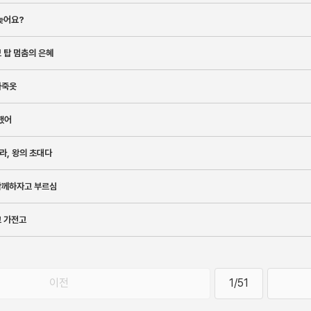
늦어요?
 탑 멈춤의 은혜
가죽옷
했어
라, 왕의 초대다
함께하자고 부르심
고 가전고
이전
1/51