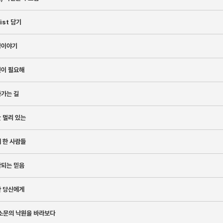
list 담기
성이야기
전이 필요해
아가는 길
 멀리 있는
 한 사람들
작되는 믿음
난 당신에게
소문의 낙원을 바라보다