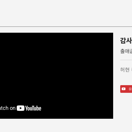
감사
찬 양
특별행사
주일학
출애굽
주일 찬양팀
고난주간
영아부
1부 찬양대
가을특새
유아부
허현
2부 찬양대
특별예배/행사
유치부
3부 찬양대
QT강좌
유년부
간증
초등부
유
특송
소년부
성경읽기가이드영상
중등부
고등부
송림청소년부