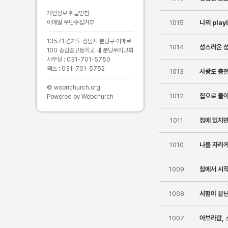
개인정보 취급방침
이메일 무단수집거부
1015
나의 play
13571 경기도 성남시 분당구 이매로
1014
성스러운 
100 송림중고등학교 내 분당우리교회
사무실 : 031-701-5750
팩스 : 031-701-5752
1013
사랑도 충
© woorichurch.org
1012
집으로 돌
Powered by Webchurch
1011
집에 있지만
1010
나를 자라게
1009
집에서 시
1008
시험이 끝
1007
아브라함, 