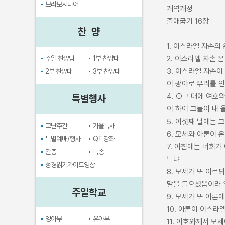
브라보시니어
개역개정
출애굽기 16장
찬 양
1. 이스라엘 자손의
주일 찬양팀
1부 찬양대
2. 이스라엘 자손 
3. 이스라엘 자손이
2부 찬양대
3부 찬양대
이 광야로 우리를 인
4. ○그 때에 여
특별행사
이 하여 그들이 내
5. 여섯째 날에는 
고난주간
가을특새
6. 모세와 아론이
특별예배/행사
QT 강좌
7. 아침에는 너희
간증
특송
느냐
성경읽기가이드영상
8. 모세가 또 이
말을 들으셨음이라 
주일학교
9. 모세가 또 아
10. 아론이 이스
영아부
유아부
11. 여호와께서 모