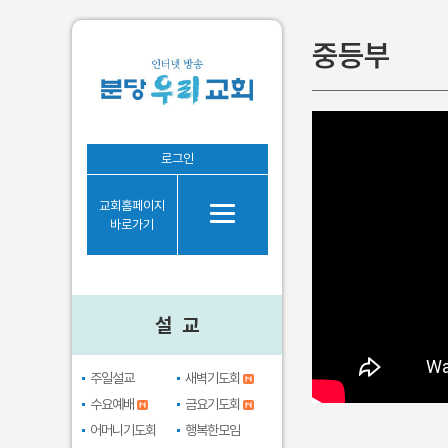
중등부
설 교
로그인
주일설교
교회홈페이지
새벽기도회
바로가기
수요예배
금요기도회
어머니기도회
설 교
행복한모임
브라보시니어
주일설교
새벽기도회
수요예배
금요기도회
어머니기도회
행복한모임