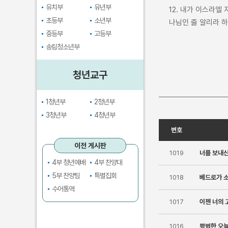
유치부
유년부
12. 내가 이스라
초등부
소년부
나님인 줄 알리라 
중등부
고등부
송림청소년부
청년교구
1청년부
2청년부
3청년부
4청년부
번호
이전 게시판
1019
너를 보내신
4부 청년예배
4부 찬양대
5부 찬양팀
특별집회
1018
베드로가 
수어통역
1017
이젠 너의 
1016
평범한 오늘