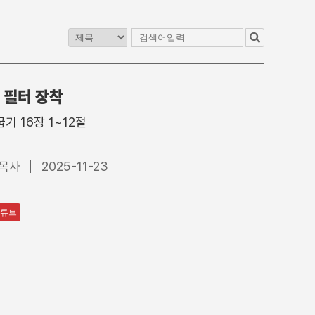
 필터 장착
교
청년교구
이전 게시판
기 16장 1~12절
1청년부
4부 청년예배
2청년부
4부 찬양대
 목사
2025-11-23
3청년부
5부 찬양팀
4청년부
특별집회
수어통역
튜브