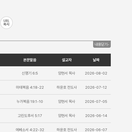
내용닫기-
본문말씀
설교자
날짜
신명기 6:5
양현서 목사
2026-08-02
마태복음 4:18-22
하윤호 전도사
2026-07-12
누가복음 19:1-10
양현서 목사
2026-07-05
고린도후서 5:17
양현서 목사
2026-06-14
에베소서 4:22-32
하윤호 전도사
2026-06-07