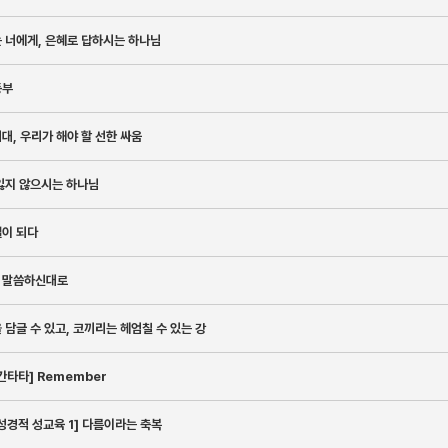
 너에게, 은혜로 답하시는 하나님
등부
대, 우리가 해야 할 선한 싸움
잃지 않으시는 하나님
엘이 되다
 말씀하신대로
 담글 수 있고, 코끼리는 헤엄칠 수 있는 강
칸타타] Remember
성경적 성교육 1] 다름이라는 축복