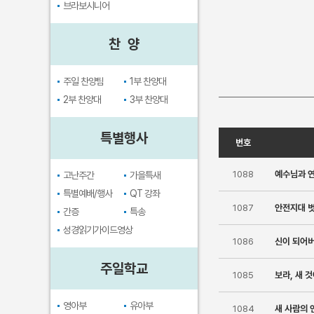
브라보시니어
찬 양
주일 찬양팀
1부 찬양대
2부 찬양대
3부 찬양대
특별행사
번호
1088
예수님과 연
고난주간
가을특새
특별예배/행사
QT 강좌
1087
안전지대 
간증
특송
성경읽기가이드영상
1086
신이 되어버
주일학교
1085
보라, 새 
영아부
유아부
1084
새 사람의 