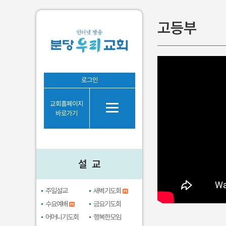
고등부
설 교
로그인
주일설교
교회홈페이지
새벽기도회
바로가기
수요예배
금요기도회
어머니기도회
설 교
행복한모임
브라보시니어
주일설교
새벽기도회
수요예배
금요기도회
어머니기도회
행복한모임