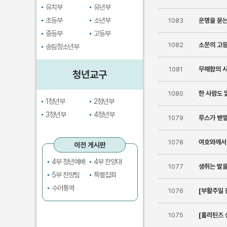
유치부
유년부
초등부
소년부
1083
운명을 묻는
중등부
고등부
1082
소문의 고
송림청소년부
1081
무해함의 시
청년교구
1080
한 사람도 
1청년부
2청년부
3청년부
4청년부
1079
루스가 벧
1078
여호와께서
이전 게시판
4부 청년예배
4부 찬양대
1077
생쥐는 발을
5부 찬양팀
특별집회
수어통역
1076
[부활주일 
1075
[홀리틴즈 