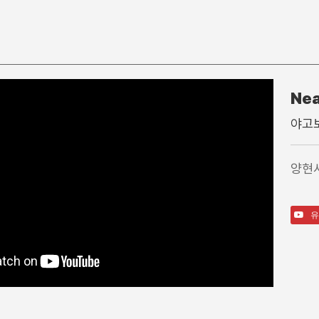
Nea
찬 양
특별행사
주일학
야고보
주일 찬양팀
고난주간
영아부
1부 찬양대
가을특새
유아부
양현
2부 찬양대
특별예배/행사
유치부
3부 찬양대
QT강좌
유년부
간증
초등부
유
특송
소년부
성경읽기가이드영상
중등부
고등부
송림청소년부