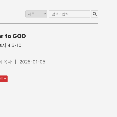
r to GOD
교
청년교구
이전 게시판
서 4:6-10
1청년부
4부 청년예배
2청년부
4부 찬양대
서 목사
2025-01-05
3청년부
5부 찬양팀
4청년부
특별집회
수어통역
튜브