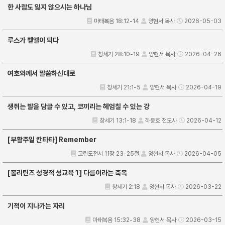
한 사람도 잃지 않으시는 하나님
마태복음 18:12-14
양현서 목사
2026-05-03
루스가 벧엘이 되다
창세기 28:10-19
양현서 목사
2026-04-26
여호와께서 말씀하신대로
창세기 21:1-5
양현서 목사
2026-04-19
생쥐는 발을 담글 수 있고, 코끼리는 헤엄칠 수 있는 강
창세기 13:1-18
하윤호 전도사
2026-04-12
[부활주일 칸타타] Remember
고린도전서 11장 23-25절
양현서 목사
2026-04-05
[홀리틴즈 성경적 성교육 1] 다름이라는 축복
창세기 2:18
양현서 목사
2026-03-22
기적이 지나가는 자리
마태복음 15:32-38
양현서 목사
2026-03-15