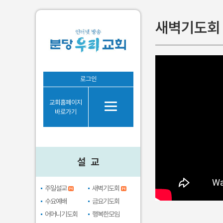
새벽기도회
설 교
로그인
주일설교
교회홈페이지
새벽기도회
바로가기
수요예배
금요기도회
어머니기도회
설 교
행복한모임
브라보시니어
주일설교
새벽기도회
수요예배
금요기도회
어머니기도회
행복한모임