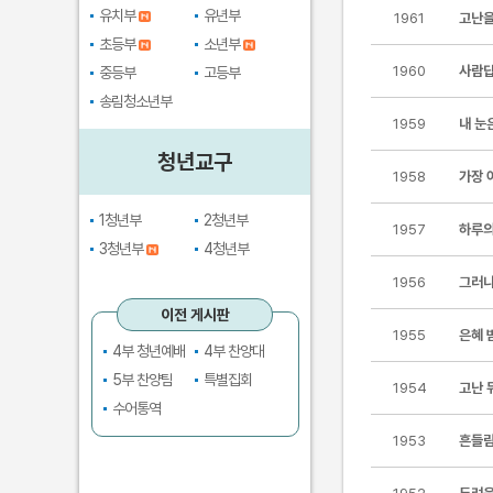
유치부
유년부
1961
고난을
초등부
소년부
1960
사람답
중등부
고등부
송림청소년부
1959
내 눈
청년교구
1958
가장 
1청년부
2청년부
1957
하루의
3청년부
4청년부
1956
그러나
이전 게시판
1955
은혜 
4부 청년예배
4부 찬양대
5부 찬양팀
특별집회
1954
고난 
수어통역
1953
흔들림