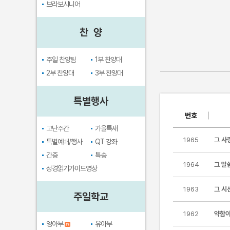
브라보시니어
찬 양
주일 찬양팀
1부 찬양대
2부 찬양대
3부 찬양대
특별행사
번호
고난주간
가을특새
1965
그 사
특별예배/행사
QT 강좌
간증
특송
1964
그 말
성경읽기가이드영상
1963
그 시
주일학교
1962
약함이
영아부
유아부