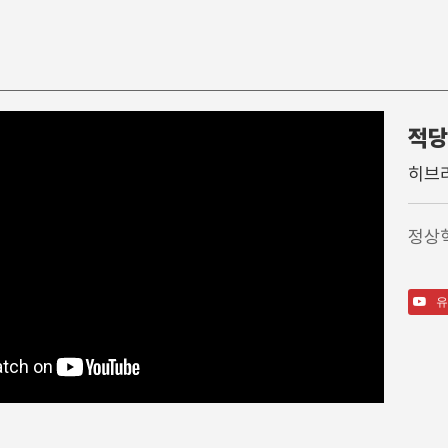
적당
찬 양
특별행사
주일학
히브리
주일 찬양팀
고난주간
영아부
1부 찬양대
가을특새
유아부
정상
2부 찬양대
특별예배/행사
유치부
3부 찬양대
QT강좌
유년부
간증
초등부
유
특송
소년부
성경읽기가이드영상
중등부
고등부
송림청소년부