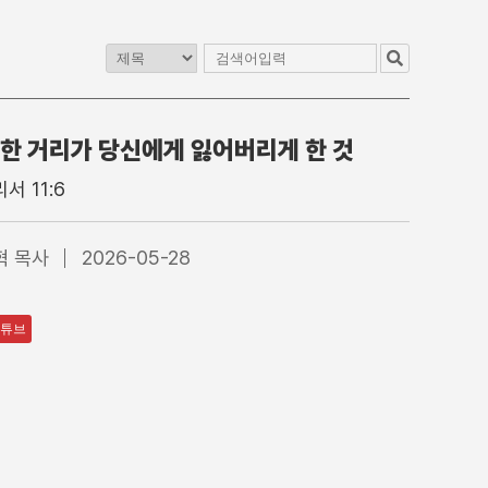
한 거리가 당신에게 잃어버리게 한 것
교
청년교구
이전 게시판
서 11:6
1청년부
4부 청년예배
2청년부
4부 찬양대
혁 목사
2026-05-28
3청년부
5부 찬양팀
4청년부
특별집회
수어통역
튜브